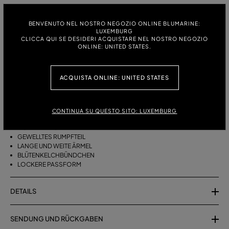
GRÖSSE:
GRÖSSENTABELLE
BENVENUTO NEL NOSTRO NEGOZIO ONLINE BLUMARINE:
38
40
42
LUXEMBURG
CLICCA QUI SE DESIDERI ACQUISTARE NEL NOSTRO NEGOZIO
ONLINE: UNITED STATES.
BESCHREIBUNG
ACQUISTA ONLINE: UNITED STATES
CHIFFONBLUSE MIT HOHEM KRAGEN, WEITEN ÄRMELN,
BLÜTENKELCHBÜNDCHEN.
CONTINUA SU QUESTO SITO: LUXEMBURG
CHIFFON
HOHER KRAGEN
GEWELLTES RUMPFTEIL
LANGE UND WEITE ÄRMEL
BLÜTENKELCHBÜNDCHEN
LOCKERE PASSFORM
DETAILS
SENDUNG UND RÜCKGABEN