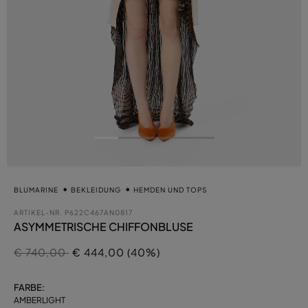
BLUMARINE
BEKLEIDUNG
HEMDEN UND TOPS
ARTIKEL-NR.
P622C467AN0817
ASYMMETRISCHE CHIFFONBLUSE
Preis reduziert von
auf
€ 740,00
€ 444,00 (40%)
FARBE:
AMBERLIGHT