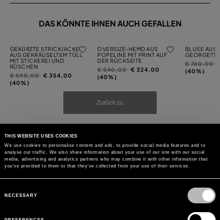
DAS KÖNNTE IHNEN AUCH GEFALLEN
GEKÜRZTE STRICKJACKE
OVERSIZE-HEMD AUS
BLUSE AUS 
AUS GEKRÄUSELTEM TÜLL
POPELINE MIT PRINT AUF
GEORGETTE 
MIT STICKEREI UND
DER RÜCKSEITE
Preis
a
€ 760,00
RÜSCHEN
Preis
auf
€ 540,00
€ 324,00
reduziert
(40%)
Preis
auf
€ 590,00
€ 354,00
reduziert
(40%)
von
reduziert
(40%)
von
von
Zurück zu
THIS WEBSITE USES COOKIES
We use cookies to personalise content and ads, to provide social media features and to
analyse our traffic. We also share information about your use of our site with our social
media, advertising and analytics partners who may combine it with other information that
you’ve provided to them or that they’ve collected from your use of their services.
Consent
Selection
NECESSARY
PREFERENCES