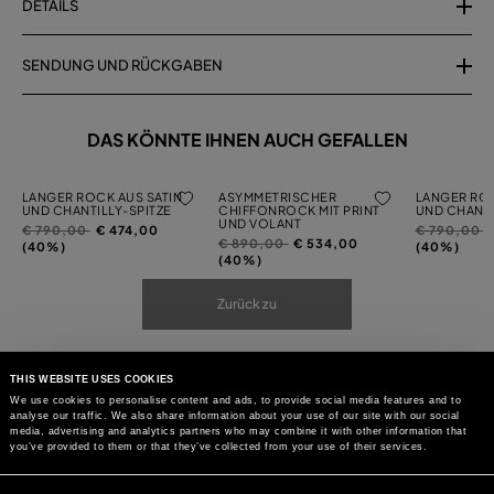
DETAILS
SENDUNG UND RÜCKGABEN
DAS KÖNNTE IHNEN AUCH GEFALLEN
LANGER ROCK AUS SATIN
ASYMMETRISCHER
LANGER ROC
UND CHANTILLY-SPITZE
CHIFFONROCK MIT PRINT
UND CHANTI
UND VOLANT
Preis
auf
Preis
a
€ 790,00
€ 474,00
€ 790,00
Preis
auf
€ 890,00
€ 534,00
reduziert
reduziert
(40%)
(40%)
reduziert
(40%)
von
von
von
Zurück zu
THIS WEBSITE USES COOKIES
We use cookies to personalise content and ads, to provide social media features and to
analyse our traffic. We also share information about your use of our site with our social
media, advertising and analytics partners who may combine it with other information that
you’ve provided to them or that they’ve collected from your use of their services.
Consent