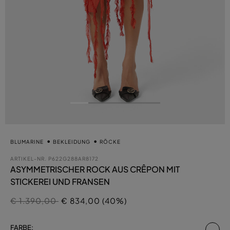
BLUMARINE
BEKLEIDUNG
RÖCKE
ARTIKEL-NR.
P622G288AR8172
ASYMMETRISCHER ROCK AUS CRÊPON MIT
STICKEREI UND FRANSEN
Preis reduziert von
auf
€ 1.390,00
€ 834,00 (40%)
au
FARBE: