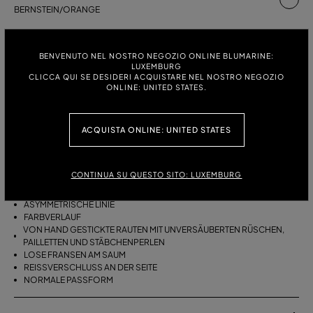
BERNSTEIN/ORANGE
GRÖSSE:
GRÖSSENTABELLE
BENVENUTO NEL NOSTRO NEGOZIO ONLINE BLUMARINE:
38
40
42
LUXEMBURG
CLICCA QUI SE DESIDERI ACQUISTARE NEL NOSTRO NEGOZIO
ONLINE: UNITED STATES.
BESCHREIBUNG
ACQUISTA ONLINE: UNITED STATES
ASYMMETRISCHER ROCK AUS VISKOSE-CRÊPON MIT VON HAND
AUFGESTICKTEN RÜSCHEN MIT UNVERSÄUBERTEN KANTEN, PAILLETTEN
UND STÄBCHENPERLEN SOWIE LOSEN FRANSEN AM SAUM.
CONTINUA SU QUESTO SITO: LUXEMBURG
VISKOSE-CRÊPON
ASYMMETRISCHE LINIE
FARBVERLAUF
VON HAND GESTICKTE RAUTEN MIT UNVERSÄUBERTEN RÜSCHEN,
PAILLETTEN UND STÄBCHENPERLEN
LOSE FRANSEN AM SAUM
REISSVERSCHLUSS AN DER SEITE
NORMALE PASSFORM