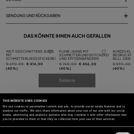
SENDUNG UND RÜCKGABEN
DAS KÖNNTE IHNEN AUCH GEFALLEN
WEIT GESCHNITTENE JEANS
FLARE-JEANS MIT
KURZES KLE
MIT
SCHMETTERLINGSSTICKEREI
BEDRUCKTE
SCHMETTERLINGSSTICKEREI
UND SPITZENBÄNDERN
BULL-DENI
Preis
auf
Preis
auf
Preis
a
€ 690,00
€ 414,00
€ 760,00
€ 456,00
€ 590,00
reduziert
reduziert
reduziert
(40%)
(40%)
(40%)
von
von
von
Zurück zu
THIS WEBSITE USES COOKIES
We use cookies to personalise content and ads, to provide social media features and to
analyse our traffic. We also share information about your use of our site with our social
media, advertising and analytics partners who may combine it with other information that
you’ve provided to them or that they’ve collected from your use of their services.
Consent