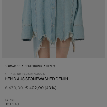
BLUMARINE
BEKLEIDUNG
DENIM
ARTIKEL-NR.
P622J247AD0947
HEMD AUS STONEWASHED DENIM
Preis reduziert von
auf
€ 670,00
€ 402,00 (40%)
FARBE:
HELLBLAU