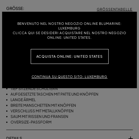
GRÖSSE:
GRÖSSENTABELLE
38
40
42
BENVENUTO NEL NOSTRO NEGOZIO ONLINE BLUMARINE:
LUXEMBURG
CLICCA QUI SE DESIDERI ACQUISTARE NEL NOSTRO NEGOZIO
ONLINE: UNITED STATES.
BESCHREIBUNG
OVERSIZE-HEMD AUS STONEWASHED DENIM MIT AUFGESTICKTEM
ACQUISTA ONLINE: UNITED STATES
BLUMARINE-LOGO AM KRAGEN, PATTENTASCHEN MIT KNÖPFEN, SAUM
MIT RISSEN UND FRANSEN.
CONTINUA SU QUESTO SITO: LUXEMBURG
STONEWASHED DENIM
KRAGEN MIT FARBLICH ABGESETZTER BLUMARINE-LOGOSTICKEREI
TIEF SITZENDE SCHULTERN
AUFGESETZTE TASCHEN MIT PATTE UND KNÖPFEN
LANGE ÄRMEL
BREITE MANSCHETTEN MIT KNÖPFEN
VERSCHLUSS MIT METALLKNÖPFEN
SAUM MIT RISSEN UND FRANSEN
OVERSIZE-PASSFORM
DETAILS