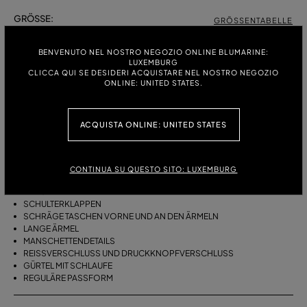
GRÖSSE:
GRÖSSENTABELLE
38
40
42
BENVENUTO NEL NOSTRO NEGOZIO ONLINE BLUMARINE:
LUXEMBURG
CLICCA QUI SE DESIDERI ACQUISTARE NEL NOSTRO NEGOZIO
ONLINE: UNITED STATES.
BESCHREIBUNG
BOMBERJACKE AUS BAUMWOLL-BULL MIT PELZBESETZTER KAPUZE
ACQUISTA ONLINE: UNITED STATES
UND SCHRÄGEN TASCHEN.
BAUMWOLL-BULL
BOMBERSTIL
CONTINUA SU QUESTO SITO: LUXEMBURG
PELZBESETZTE KAPUZE
KRAGEN
SCHULTERKLAPPEN
SCHRÄGE TASCHEN VORNE UND AN DEN ÄRMELN
LANGE ÄRMEL
MANSCHETTENDETAILS
REISSVERSCHLUSS UND DRUCKKNOPFVERSCHLUSS
GÜRTEL MIT SCHLAUFE
REGULÄRE PASSFORM