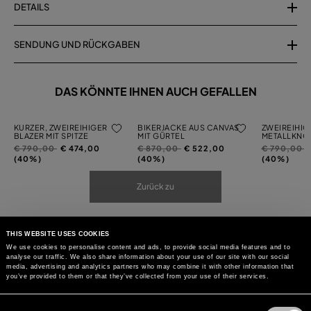
DETAILS
SENDUNG UND RÜCKGABEN
DAS KÖNNTE IHNEN AUCH GEFALLEN
KURZER, ZWEIREIHIGER
BIKERJACKE AUS CANVAS
ZWEIREIHIG
BLAZER MIT SPITZE
MIT GÜRTEL
METALLKNÖ
Preis
auf
Preis
auf
Preis
a
€ 790,00
€ 474,00
€ 870,00
€ 522,00
€ 790,00
reduziert
reduziert
reduziert
(40%)
(40%)
(40%)
von
von
von
Zurück zu
THIS WEBSITE USES COOKIES
We use cookies to personalise content and ads, to provide social media features and to
analyse our traffic. We also share information about your use of our site with our social
media, advertising and analytics partners who may combine it with other information that
you’ve provided to them or that they’ve collected from your use of their services.
Consent