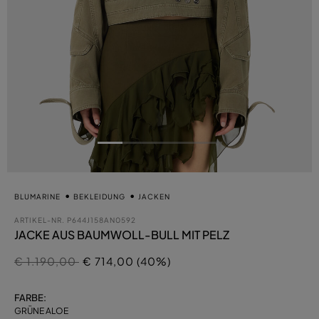
BLUMARINE
BEKLEIDUNG
JACKEN
ARTIKEL-NR.
P644J158AN0592
JACKE AUS BAUMWOLL-BULL MIT PELZ
Preis reduziert von
auf
€ 1.190,00
€ 714,00 (40%)
FARBE:
GRÜNE ALOE