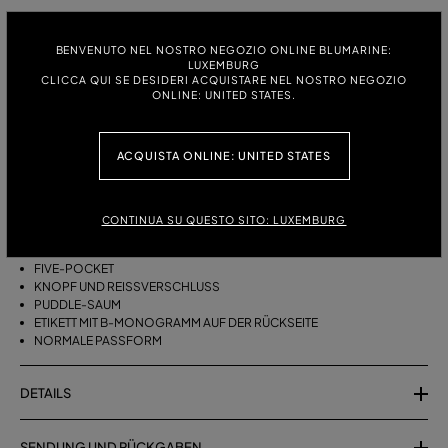
GRÖSSE:
GRÖSSENTABELLE
BENVENUTO NEL NOSTRO NEGOZIO ONLINE BLUMARINE:
38
40
42
44
46
LUXEMBURG
CLICCA QUI SE DESIDERI ACQUISTARE NEL NOSTRO NEGOZIO
ONLINE: UNITED STATES.
BESCHREIBUNG
ACQUISTA ONLINE: UNITED STATES
FIVE-POCKET-JEANS AUS STONEWASHED DENIM MIT PALAZZO-
SCHNITT UND PUDDLE-SAUM.
CONTINUA SU QUESTO SITO: LUXEMBURG
STONEWASHED DENIM
PALAZZO-MODELL
FIVE-POCKET
KNOPF UND REISSVERSCHLUSS
PUDDLE-SAUM
ETIKETT MIT B-MONOGRAMM AUF DER RÜCKSEITE
NORMALE PASSFORM
DETAILS
SENDUNG UND RÜCKGABEN