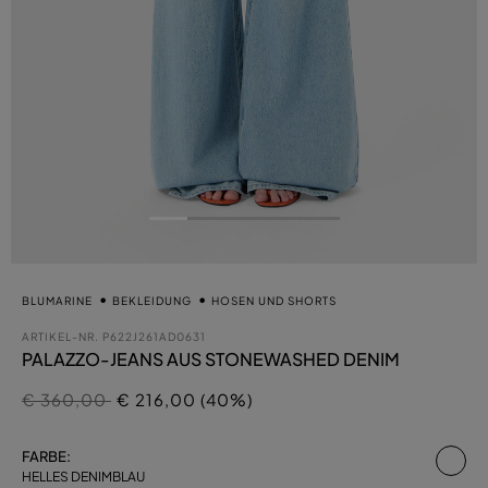
BLUMARINE
BEKLEIDUNG
HOSEN UND SHORTS
ARTIKEL-NR.
P622J261AD0631
PALAZZO-JEANS AUS STONEWASHED DENIM
Preis reduziert von
auf
€ 360,00
€ 216,00 (40%)
au
FARBE:
HELLES DENIMBLAU