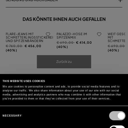
DAS KÖNNTE IHNEN AUCH GEFALLEN
FLARE-JEANS MIT
PALAZZO-HOSE IM
WEIT GESCH
SCHMETTERLINGSSTICKEREI
SPITZENMIX
MIT
UND SPITZENBÄNDERN
SCHMETTER
Preis
auf
€ 690,00
€ 414,00
Preis
auf
Preis
a
€ 760,00
€ 456,00
€ 690,00
reduziert
(40%)
reduziert
reduziert
(40%)
(40%)
von
von
von
Zurück zu
THIS WEBSITE USES COOKIES
We use cookies to personalise content and ads, to provide social media features and to
analyse our traffic. We also share information about your use of our site with our social
media, advertising and analytics partners who may combine it with other information that
you’ve provided to them or that they’ve collected from your use of their services.
Consent
Selection
NECESSARY