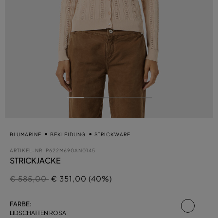
BLUMARINE
BEKLEIDUNG
STRICKWARE
ARTIKEL-NR.
P622M690AN0145
STRICKJACKE
Preis reduziert von
auf
€ 585,00
€ 351,00 (40%)
ausgew
FARBE:
LIDSCHATTEN ROSA