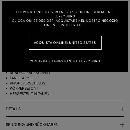
GRÖSSE:
GRÖSSENTABELLE
BENVENUTO NEL NOSTRO NEGOZIO ONLINE BLUMARINE:
LUXEMBURG
S
M
CLICCA QUI SE DESIDERI ACQUISTARE NEL NOSTRO NEGOZIO
ONLINE: UNITED STATES.
BESCHREIBUNG
ACQUISTA ONLINE: UNITED STATES
CARDIGAN AUS VISKOSE-STRICK MIT RIPPEN- UND LOCHMUSTER.
CONTINUA SU QUESTO SITO: LUXEMBURG
VISKOSE-STRICK
RIPPEN- UND LOCHMUSTER
RUNDHALSAUSSCHNITT
LANGE ÄRMEL
KNOPFVERSCHLUSS
KÖRPERBETONT
HERGESTELLT IN ITALIEN
DETAILS
SENDUNG UND RÜCKGABEN