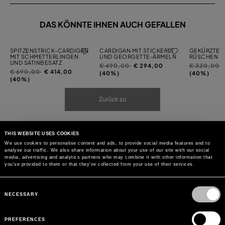
DAS KÖNNTE IHNEN AUCH GEFALLEN
SPITZENSTRICK-CARDIGAN
CARDIGAN MIT STICKEREI
GEKÜRZTER 
MIT SCHMETTERLINGEN
UND GEORGETTE-ÄRMELN
RÜSCHEN
UND SATINBESATZ
Preis
auf
Preis
a
€ 490,00
€ 294,00
€ 320,00
Preis
auf
€ 690,00
€ 414,00
reduziert
reduziert
(40%)
(40%)
reduziert
(40%)
von
von
von
Zurück zu
THIS WEBSITE USES COOKIES
We use cookies to personalise content and ads, to provide social media features and to
analyse our traffic. We also share information about your use of our site with our social
media, advertising and analytics partners who may combine it with other information that
you’ve provided to them or that they’ve collected from your use of their services.
Consent
Selection
NECESSARY
PREFERENCES