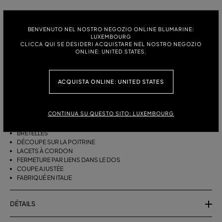
TAILLE:
BENVENUTO NEL NOSTRO NEGOZIO ONLINE BLUMARINE:
S
M
LUXEMBOURG
CLICCA QUI SE DESIDERI ACQUISTARE NEL NOSTRO NEGOZIO
ONLINE: UNITED STATES.
DESCRIPTION
ACQUISTA ONLINE: UNITED STATES
HAUT DE BIKINI À BRETELLES, AVEC DÉCOUPE SUR LE DEVANT ET LIENS À
NOUER AUTOUR DU COU OU À LAISSER LÂCHES.
CONTINUA SU QUESTO SITO: LUXEMBOURG
JERSEY STRETCH
SANS MANCHES
BRETELLES
DÉCOUPE SUR LA POITRINE
LACETS À CORDON
FERMETURE PAR LIENS DANS LE DOS
COUPE AJUSTÉE
FABRIQUÉ EN ITALIE
DÉTAILS