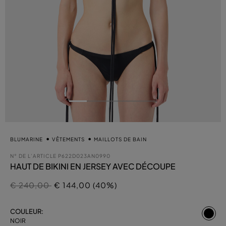
BLUMARINE
VÊTEMENTS
MAILLOTS DE BAIN
N° DE L’ARTICLE
P622D023AN0990
HAUT DE BIKINI EN JERSEY AVEC DÉCOUPE
Prix réduit de
à
€ 240,00
€ 144,00 (40%)
sél
COULEUR:
NOIR