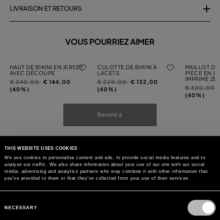
LIVRAISON ET RETOURS
VOUS POURRIEZ AIMER
HAUT DE BIKINI EN JERSEY
CULOTTE DE BIKINI À
MAILLOT DE
AVEC DÉCOUPE
LACETS
PIÈCE EN JE
IMPRIMÉ ZÈ
Prix
à
Prix
à
€ 240,00
€ 144,00
€ 220,00
€ 132,00
Prix
à
€ 330,00
réduit
réduit
(40%)
(40%)
réduit
(40%)
de
de
de
Revenir à
THIS WEBSITE USES COOKIES
We use cookies to personalise content and ads, to provide social media features and to
analyse our traffic. We also share information about your use of our site with our social
media, advertising and analytics partners who may combine it with other information that
you’ve provided to them or that they’ve collected from your use of their services.
Consent
Selection
NECESSARY