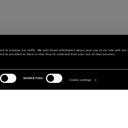
d to analyse our traffic. We also share information about your use of our site with our 
ou’ve provided to them or that they’ve collected from your use of their services.
LEGAL AREA
LA MARQUE
MARKETING
POLITIQUE DE
ABOUT
Cookie settings
CONFIDENTIALITÉ
MANIFESTO
POLITIQUE EN MATIÈRE DE
DAVID KOMA
COOKIES
PRÉFÉRENCES COOKIES
CONDITIONS GÉNÉRALES
CONDITIONS DE VENTE
DÉCLARATION D'ACCESSIBILITÉ