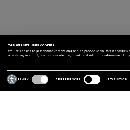
THIS WEBSITE USES COOKIES
We use cookies to personalise content and ads, to provide social media features an
advertising and analytics partners who may combine it with other information that y
BESOIN D'AIDE ?
SERVICE CLIENTS
Consent
Selection
NECESSARY
PREFERENCES
STATISTICS
TÉLÉPHONE :
+39 02 8295 6969
POLITIQUE D'ÉCHANGE ET
DU LUNDI AU VENDREDI
RETOUR
DE 9H00 À 18H00
PAIEMENTS
ÉCRIVEZ NOUS
EXPÉDITION
SUIVEZ VOTRE COMMANDE
EFFECTUEZ UN RETOUR
MON COMPTE
S'INSCRIRE