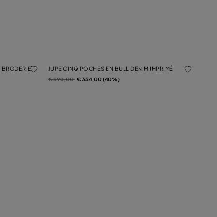
C BRODERIE
JUPE CINQ POCHES EN BULL DENIM IMPRIMÉ
Prix réduit de
à
€ 590,00
€ 354,00 (40%)