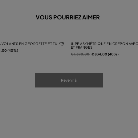
VOUS POURRIEZ AIMER
À VOLANTS EN GEORGETTE ET TULLE
JUPE ASYMÉTRIQUE EN CRÉPON AVE
ET FRANGES
4,00 (40%)
Prix réduit de
à
€ 1.390,00
€ 834,00 (40%)
Revenir à