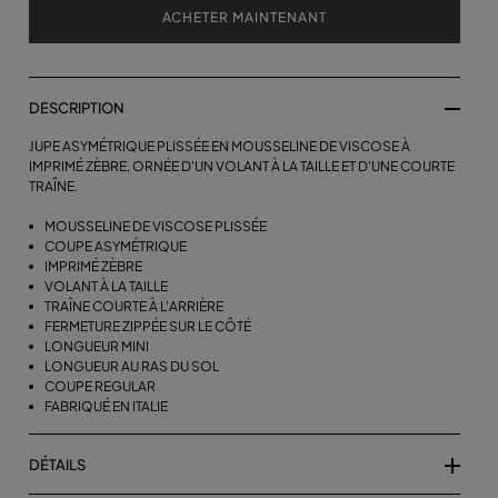
ACHETER MAINTENANT
DESCRIPTION
JUPE ASYMÉTRIQUE PLISSÉE EN MOUSSELINE DE VISCOSE À
IMPRIMÉ ZÈBRE, ORNÉE D'UN VOLANT À LA TAILLE ET D'UNE COURTE
TRAÎNE.
MOUSSELINE DE VISCOSE PLISSÉE
COUPE ASYMÉTRIQUE
IMPRIMÉ ZÈBRE
VOLANT À LA TAILLE
TRAÎNE COURTE À L'ARRIÈRE
FERMETURE ZIPPÉE SUR LE CÔTÉ
LONGUEUR MINI
LONGUEUR AU RAS DU SOL
COUPE REGULAR
FABRIQUÉ EN ITALIE
DÉTAILS