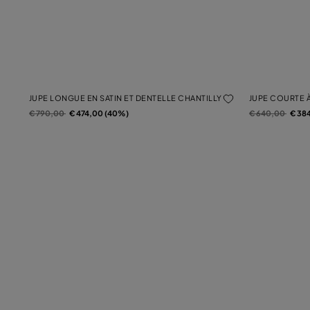
JUPE LONGUE EN SATIN ET DENTELLE CHANTILLY
JUPE COURTE 
Prix réduit de
à
Prix réduit de
à
€ 790,00
€ 474,00 (40%)
€ 640,00
€ 38