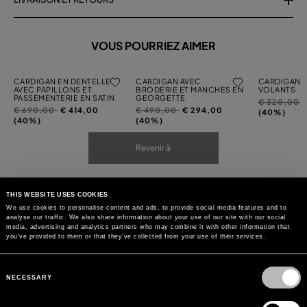
VOUS POURRIEZ AIMER
CARDIGAN EN DENTELLE
CARDIGAN AVEC
CARDIGAN 
AVEC PAPILLONS ET
BRODERIE ET MANCHES EN
VOLANTS
PASSEMENTERIE EN SATIN
GEORGETTE
Prix
à
€ 320,00
Prix
à
Prix
à
€ 690,00
€ 414,00
€ 490,00
€ 294,00
réduit
(40%)
réduit
réduit
(40%)
(40%)
de
de
de
Revenir à
THIS WEBSITE USES COOKIES
We use cookies to personalise content and ads, to provide social media features and to
analyse our traffic. We also share information about your use of our site with our social
media, advertising and analytics partners who may combine it with other information that
you’ve provided to them or that they’ve collected from your use of their services.
Consent
Selection
NECESSARY