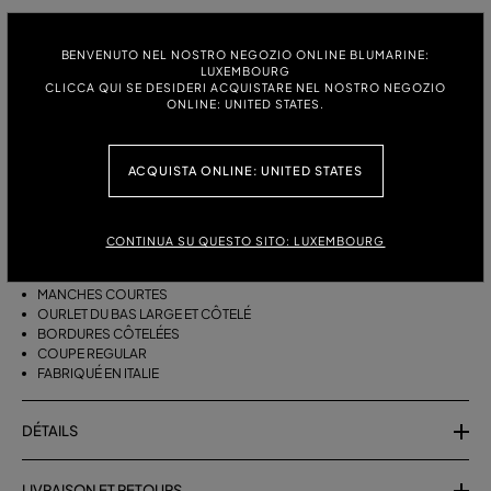
TAILLE:
GUIDE DES TAILLES
BENVENUTO NEL NOSTRO NEGOZIO ONLINE BLUMARINE:
S
M
LUXEMBOURG
CLICCA QUI SE DESIDERI ACQUISTARE NEL NOSTRO NEGOZIO
ONLINE: UNITED STATES.
DESCRIPTION
ACQUISTA ONLINE: UNITED STATES
PULL EN PUR CACHEMIRE À COL ROND, MANCHES COURTES ET OURLET
CÔTELÉ.
CONTINUA SU QUESTO SITO: LUXEMBOURG
PUR CACHEMIRE
ENCOLURE RONDE
MANCHES COURTES
OURLET DU BAS LARGE ET CÔTELÉ
BORDURES CÔTELÉES
COUPE REGULAR
FABRIQUÉ EN ITALIE
DÉTAILS
LIVRAISON ET RETOURS