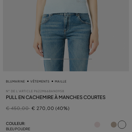
BLUMARINE
VÊTEMENTS
MAILLE
N° DE L’ARTICLE
P622M668AN0958
PULL EN CACHEMIRE À MANCHES COURTES
Prix réduit de
à
€ 450,00
€ 270,00 (40%)
sél
COULEUR:
BLEU POUDRE