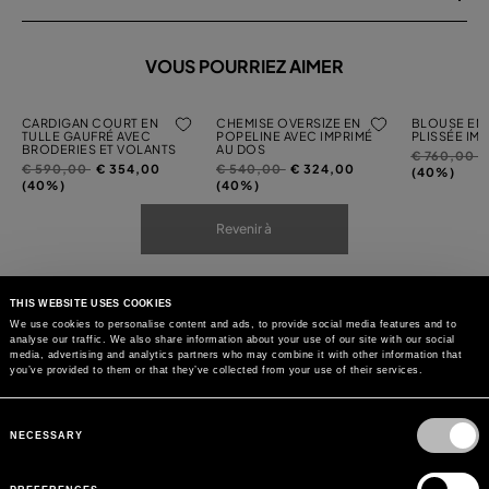
VOUS POURRIEZ AIMER
CARDIGAN COURT EN
CHEMISE OVERSIZE EN
BLOUSE EN
TULLE GAUFRÉ AVEC
POPELINE AVEC IMPRIMÉ
PLISSÉE IM
BRODERIES ET VOLANTS
AU DOS
Prix
à
€ 760,00
Prix
à
Prix
à
€ 590,00
€ 354,00
€ 540,00
€ 324,00
réduit
(40%)
réduit
réduit
(40%)
(40%)
de
de
de
Revenir à
THIS WEBSITE USES COOKIES
We use cookies to personalise content and ads, to provide social media features and to
analyse our traffic. We also share information about your use of our site with our social
media, advertising and analytics partners who may combine it with other information that
you’ve provided to them or that they’ve collected from your use of their services.
Consent
Selection
NECESSARY