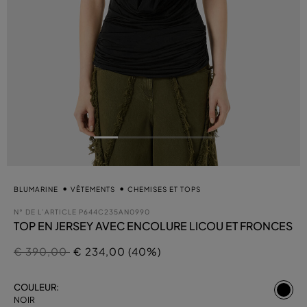
BLUMARINE
VÊTEMENTS
CHEMISES ET TOPS
N° DE L’ARTICLE
P644C235AN0990
TOP EN JERSEY AVEC ENCOLURE LICOU ET FRONCES
Prix réduit de
à
€ 390,00
€ 234,00 (40%)
sél
COULEUR:
NOIR