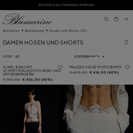
KOSTENLOSE STANDARDLIEFERUNG
ZUM HAUPTINHALT
ZUM FOOTER-INHALT
aria.label.btn.s
Blumarine
Bekleidung
Hosen und Shorts
(30)
DAMEN HOSEN UND SHORTS
FILTER
SORTIEREN NACH
FLARE-JEANS MIT
PALAZZO-HOSE IM SPITZENMIX
SCHMETTERLINGSSTICKEREI UND
Preis reduziert von
auf
€ 690,00
€ 414,00 (40%)
SPITZENBÄNDERN
Preis reduziert von
auf
€ 760,00
€ 456,00 (40%)