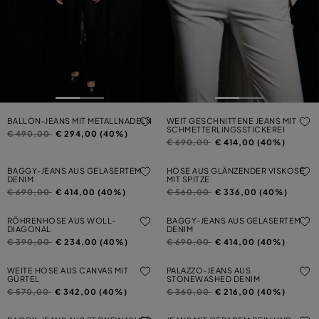
BALLON-JEANS MIT METALLNADELN
WEIT GESCHNITTENE JEANS MIT
SCHMETTERLINGSSTICKEREI
Preis reduziert von
auf
€ 490,00
€ 294,00 (40%)
Preis reduziert von
auf
€ 690,00
€ 414,00 (40%)
BAGGY-JEANS AUS GELASERTEM
HOSE AUS GLÄNZENDER VISKOSE
DENIM
MIT SPITZE
Preis reduziert von
auf
Preis reduziert von
auf
€ 690,00
€ 414,00 (40%)
€ 560,00
€ 336,00 (40%)
RÖHRENHOSE AUS WOLL-
BAGGY-JEANS AUS GELASERTEM
DIAGONAL
DENIM
Preis reduziert von
auf
Preis reduziert von
auf
€ 390,00
€ 234,00 (40%)
€ 690,00
€ 414,00 (40%)
WEITE HOSE AUS CANVAS MIT
PALAZZO-JEANS AUS
GÜRTEL
STONEWASHED DENIM
Preis reduziert von
auf
Preis reduziert von
auf
€ 570,00
€ 342,00 (40%)
€ 360,00
€ 216,00 (40%)