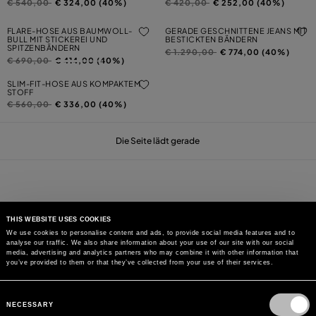
Preis reduziert von
auf
Preis reduziert von
auf
€ 540,00
€ 324,00 (40%)
€ 420,00
€ 252,00 (40%)
FLARE-HOSE AUS BAUMWOLL-
GERADE GESCHNITTENE JEANS MIT
BULL MIT STICKEREI UND
BESTICKTEN BÄNDERN
SPITZENBÄNDERN
Preis reduziert von
auf
€ 1.290,00
€ 774,00 (40%)
Preis reduziert von
auf
€ 690,00
€ 414,00 (40%)
SLIM-FIT-HOSE AUS KOMPAKTEM
STOFF
Preis reduziert von
auf
€ 560,00
€ 336,00 (40%)
Die Seite lädt gerade
THIS WEBSITE USES COOKIES
We use cookies to personalise content and ads, to provide social media features and to
analyse our traffic. We also share information about your use of our site with our social
KÖNNEN WIR IHNEN HELFEN?
media, advertising and analytics partners who may combine it with other information that
you’ve provided to them or that they’ve collected from your use of their services.
KUNDENSERVICE
Consent
Selection
NECESSARY