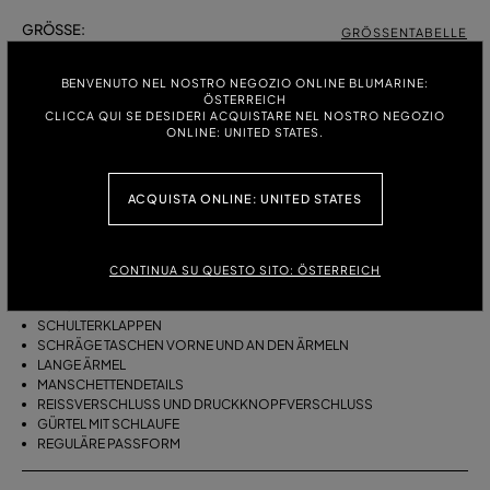
GRÖSSE:
GRÖSSENTABELLE
38
40
42
BENVENUTO NEL NOSTRO NEGOZIO ONLINE BLUMARINE:
ÖSTERREICH
CLICCA QUI SE DESIDERI ACQUISTARE NEL NOSTRO NEGOZIO
ONLINE: UNITED STATES.
BESCHREIBUNG
BOMBERJACKE AUS BAUMWOLL-BULL MIT PELZBESETZTER KAPUZE
ACQUISTA ONLINE: UNITED STATES
UND SCHRÄGEN TASCHEN.
BAUMWOLL-BULL
BOMBERSTIL
CONTINUA SU QUESTO SITO: ÖSTERREICH
PELZBESETZTE KAPUZE
KRAGEN
SCHULTERKLAPPEN
SCHRÄGE TASCHEN VORNE UND AN DEN ÄRMELN
LANGE ÄRMEL
MANSCHETTENDETAILS
REISSVERSCHLUSS UND DRUCKKNOPFVERSCHLUSS
GÜRTEL MIT SCHLAUFE
REGULÄRE PASSFORM