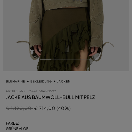
BLUMARINE
BEKLEIDUNG
JACKEN
ARTIKEL-NR.
P644J158AN0592
JACKE AUS BAUMWOLL-BULL MIT PELZ
Preis reduziert von
auf
€ 1.190,00
€ 714,00 (40%)
FARBE:
GRÜNE ALOE