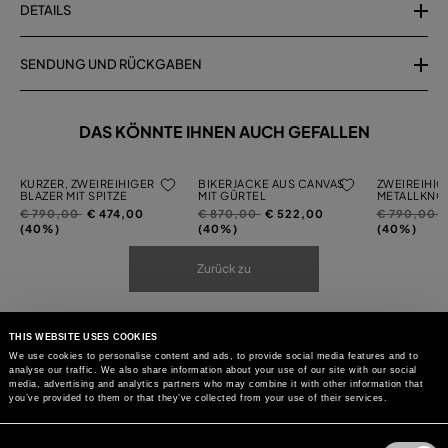
DETAILS
SENDUNG UND RÜCKGABEN
DAS KÖNNTE IHNEN AUCH GEFALLEN
KURZER, ZWEIREIHIGER
BIKERJACKE AUS CANVAS
ZWEIREIHIG
BLAZER MIT SPITZE
MIT GÜRTEL
METALLKNÖ
Preis
auf
Preis
auf
Preis
a
€ 790,00
€ 474,00
€ 870,00
€ 522,00
€ 790,00
reduziert
reduziert
reduziert
(40%)
(40%)
(40%)
von
von
von
Zurück zu
THIS WEBSITE USES COOKIES
We use cookies to personalise content and ads, to provide social media features and to
analyse our traffic. We also share information about your use of our site with our social
media, advertising and analytics partners who may combine it with other information that
you’ve provided to them or that they’ve collected from your use of their services.
Consent