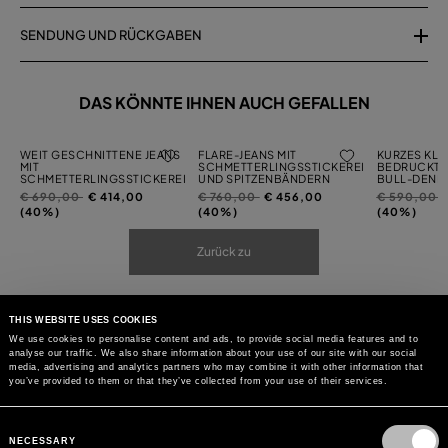
SENDUNG UND RÜCKGABEN
DAS KÖNNTE IHNEN AUCH GEFALLEN
WEIT GESCHNITTENE JEANS
FLARE-JEANS MIT
KURZES KLE
MIT
SCHMETTERLINGSSTICKEREI
BEDRUCKTE
SCHMETTERLINGSSTICKEREI
UND SPITZENBÄNDERN
BULL-DENI
Preis
auf
Preis
auf
Preis
a
€ 690,00
€ 414,00
€ 760,00
€ 456,00
€ 590,00
reduziert
reduziert
reduziert
(40%)
(40%)
(40%)
von
von
von
Zurück zu
THIS WEBSITE USES COOKIES
We use cookies to personalise content and ads, to provide social media features and to
analyse our traffic. We also share information about your use of our site with our social
media, advertising and analytics partners who may combine it with other information that
you’ve provided to them or that they’ve collected from your use of their services.
Consent
Selection
NECESSARY