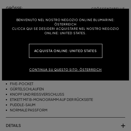
GRÖSSE:
GRÖSSENTABELLE
38
40
42
44
BENVENUTO NEL NOSTRO NEGOZIO ONLINE BLUMARINE:
ÖSTERREICH
CLICCA QUI SE DESIDERI ACQUISTARE NEL NOSTRO NEGOZIO
ONLINE: UNITED STATES.
BESCHREIBUNG
ACQUISTA ONLINE: UNITED STATES
FIVE-POCKET-JEANS MIT GERADEM BEIN AUS BULL-DENIM MIT
BAGUETTE-STICKEREI AN DEN SEITEN.
STONEWASHED DENIM
CONTINUA SU QUESTO SITO: ÖSTERREICH
BAGUETTE-STICKEREI AN DEN SEITEN
MODELL MIT GERADEM BEIN
FIVE-POCKET
GÜRTELSCHLAUFEN
KNOPF UND REISSVERSCHLUSS
ETIKETT MIT B-MONOGRAMM AUF DER RÜCKSEITE
PUDDLE-SAUM
NORMALE PASSFORM
DETAILS