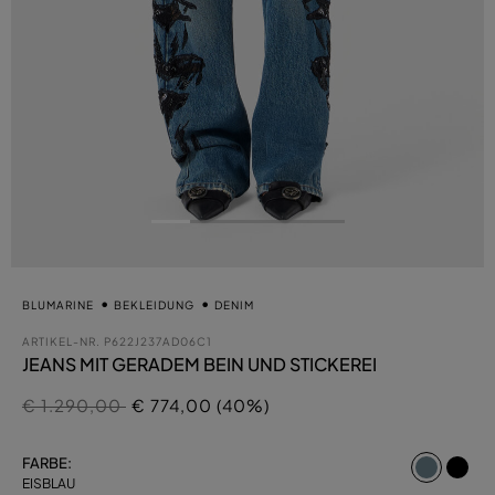
BLUMARINE
BEKLEIDUNG
DENIM
ARTIKEL-NR.
P622J237AD06C1
JEANS MIT GERADEM BEIN UND STICKEREI
Preis reduziert von
auf
€ 1.290,00
€ 774,00 (40%)
ausgew
FARBE:
EISBLAU