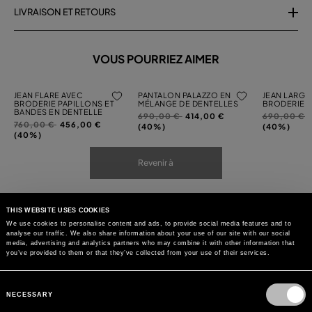
LIVRAISON ET RETOURS
VOUS POURRIEZ AIMER
JEAN FLARE AVEC
PANTALON PALAZZO EN
JEAN LARGE
BRODERIE PAPILLONS ET
MÉLANGE DE DENTELLES
BRODERIE P
BANDES EN DENTELLE
Prix
à
Prix
à
690,00 €
414,00 €
690,00 €
Prix
à
760,00 €
456,00 €
réduit
réduit
(40%)
(40%)
réduit
(40%)
de
de
de
Revenir à
THIS WEBSITE USES COOKIES
We use cookies to personalise content and ads, to provide social media features and to
analyse our traffic. We also share information about your use of our site with our social
media, advertising and analytics partners who may combine it with other information that
you’ve provided to them or that they’ve collected from your use of their services.
Consent
Selection
NECESSARY