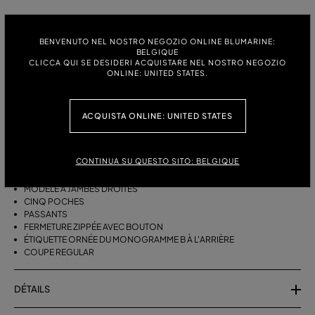
TAILLE:
GUIDE DES TAILLES
BENVENUTO NEL NOSTRO NEGOZIO ONLINE BLUMARINE:
38
40
42
44
BELGIQUE
CLICCA QUI SE DESIDERI ACQUISTARE NEL NOSTRO NEGOZIO
ONLINE: UNITED STATES.
DESCRIPTION
ACQUISTA ONLINE: UNITED STATES
JEAN DROIT À CINQ POCHES EN DENIM DÉLAVÉ À LA PIERRE AVEC
LOGO BLUMARINE FLOQUÉ À L'ARRIÈRE.
CONTINUA SU QUESTO SITO: BELGIQUE
DENIM DÉLAVÉ À LA PIERRE
LOGO BLUMARINE FLOQUÉ À L'ARRIÈRE
MODÈLE À JAMBES DROITES
CINQ POCHES
PASSANTS
FERMETURE ZIPPÉE AVEC BOUTON
ÉTIQUETTE ORNÉE DU MONOGRAMME B À L'ARRIÈRE
COUPE REGULAR
DÉTAILS