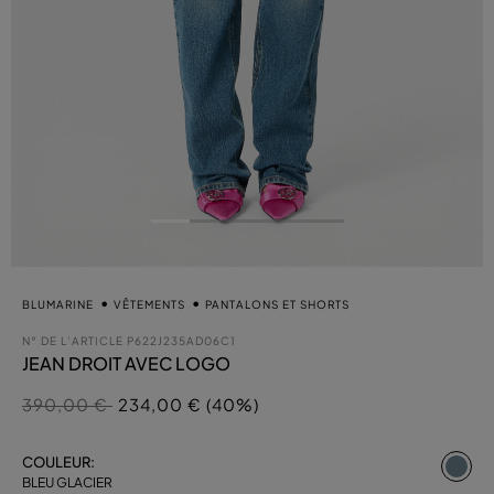
BLUMARINE
VÊTEMENTS
PANTALONS ET SHORTS
N° DE L’ARTICLE
P622J235AD06C1
JEAN DROIT AVEC LOGO
Prix réduit de
à
390,00 €
234,00 € (40%)
sél
COULEUR:
BLEU GLACIER