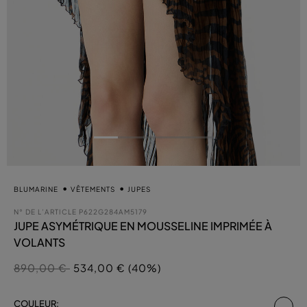
BLUMARINE
VÊTEMENTS
JUPES
N° DE L’ARTICLE
P622G284AM5179
JUPE ASYMÉTRIQUE EN MOUSSELINE IMPRIMÉE À
VOLANTS
Prix réduit de
à
890,00 €
534,00 € (40%)
sél
COULEUR: