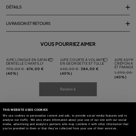
DÉTAILS
LIVRAISON ET RETOURS
VOUS POURRIEZ AIMER
JUPE LONGUE EN SATIN ET
JUPE COURTE À VOLANTS
JUPE ASYMÉ
DENTELLE CHANTILLY
EN GEORGETTE ET TULLE
CRÉPON AV
ET FRANGES
Prix
à
Prix
à
790,00 €
474,00 €
640,00 €
384,00 €
Prix
1.390,00 
réduit
réduit
(40%)
(40%)
réduit
(40%)
de
de
de
Revenir à
THIS WEBSITE USES COOKIES
We use cookies to personalise content and ads, to provide social media features and to
analyse our traffic. We also share information about your use of our site with our social
media, advertising and analytics partners who may combine it with other information that
you’ve provided to them or that they’ve collected from your use of their services.