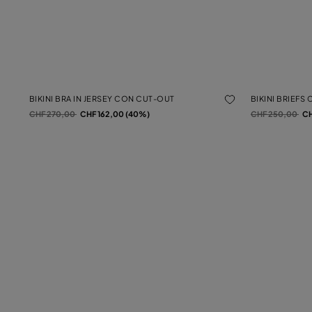
BIKINI BRA IN JERSEY CON CUT-OUT
BIKINI BRIEFS
Prezzo ridotto da
a
Prezzo ridotto d
a
CHF 270,00
CHF 162,00 (40%)
CHF 250,00
CH