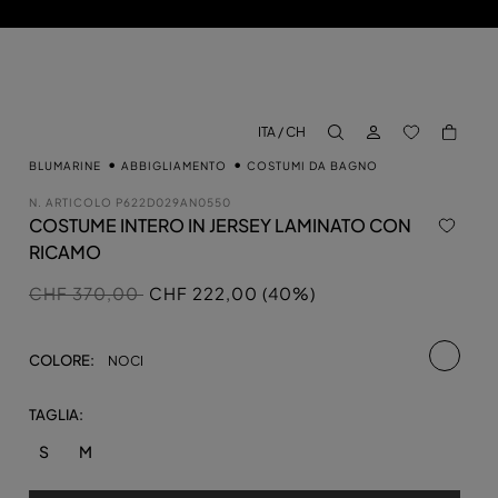
ACCEDI
BACK TO M
ITA / CH
aria.label.btn.search
BLUMARINE
ABBIGLIAMENTO
COSTUMI DA BAGNO
N. ARTICOLO
P622D029AN0550
COSTUME INTERO IN JERSEY LAMINATO CON
RICAMO
Prezzo ridotto da
a
CHF 370,00
CHF 222,00 (40%)
selezio
COLORE:
NOCI
TAGLIA:
S
M