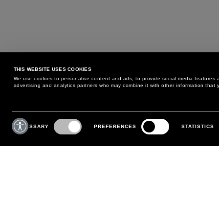
THIS WEBSITE USES COOKIES
We use cookies to personalise content and ads, to provide social media features an
advertising and analytics partners who may combine it with other information that y
POSSIAMO AIUTARTI?
SERVIZIO CLIENTI
Consent
Selection
NECESSARY
PREFERENCES
STATISTICS
TELEFONO:
+39 02 8295 6969
POLITICA DI RESO E CAMBIO
DA LUNEDÌ A VENERDÌ
PAGAMENTI
DALLE 9:00 ALLE 18:00
SPEDIZIONI
SCRIVICI
SEGUI IL TUO ORDINE
EFFETTUA UN RESO
MY ACCOUNT
REGISTRATI
FAQ