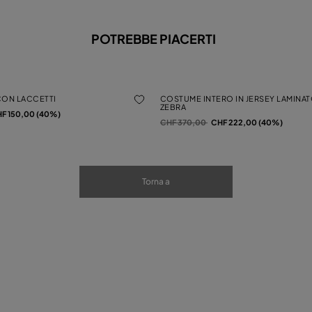
POTREBBE PIACERTI
 CON LACCETTI
COSTUME INTERO IN JERSEY LAMINAT
ZEBRA
a
F 150,00 (40%)
Prezzo ridotto da
a
CHF 370,00
CHF 222,00 (40%)
Torna a