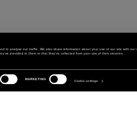
d to analyse our traffic. We also share information about your use of our site with our 
ou’ve provided to them or that they’ve collected from your use of their services.
AREA LEGALE
THE COMPANY
MARKETING
PRIVACY POLICY
ABOUT
Cookie settings
COOKIE POLICY
MANIFESTO
PREFERENZA SUI COOKIES
DAVID KOMA
TERMINI E CONDIZIONI
CONDIZIONI DI VENDITA
DICHIARAZIONE DI
ACCESSIBILITÀ