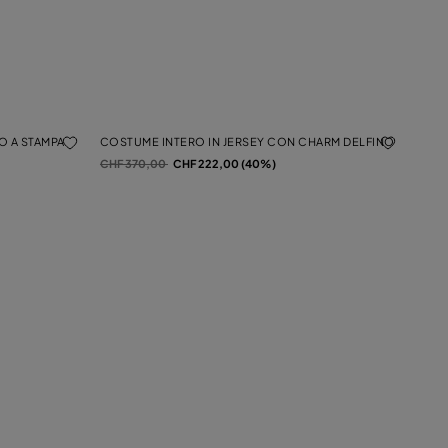
O A STAMPA
COSTUME INTERO IN JERSEY CON CHARM DELFINO
Prezzo ridotto da
a
CHF 370,00
CHF 222,00 (40%)