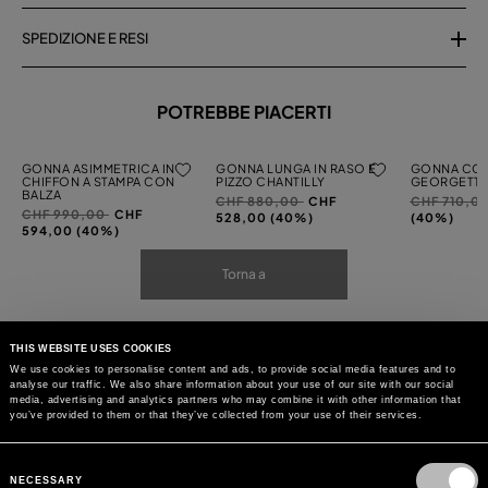
SPEDIZIONE E RESI
POTREBBE PIACERTI
GONNA ASIMMETRICA IN
GONNA LUNGA IN RASO E
GONNA CORT
CHIFFON A STAMPA CON
PIZZO CHANTILLY
GEORGETTE 
BALZA
Prezzo
a
Prezzo
CHF 880,00
CHF
CHF 710,0
Prezzo
a
CHF 990,00
CHF
ridotto
ridotto
528,00 (40%)
(40%)
ridotto
594,00 (40%)
da
da
da
Torna a
THIS WEBSITE USES COOKIES
We use cookies to personalise content and ads, to provide social media features and to
analyse our traffic. We also share information about your use of our site with our social
media, advertising and analytics partners who may combine it with other information that
you’ve provided to them or that they’ve collected from your use of their services.
Consent
Selection
NECESSARY