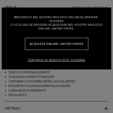
TAGLIA:
TABELLA DELLE TAGLIE
38
40
42
BENVENUTO NEL NOSTRO NEGOZIO ONLINE BLUMARINE:
SVIZZERA
CLICCA QUI SE DESIDERI ACQUISTARE NEL NOSTRO NEGOZIO
ONLINE: UNITED STATES.
DESCRIZIONE
ACQUISTA ONLINE: UNITED STATES
GONNA LUNGA CINQUETASCHE IN BULL DENIM STAMPATO CON
SPACCO FRONTALE APERTO.
BULL DENIM DI COTONE A STAMPA
CONTINUA SU QUESTO SITO: SVIZZERA
CINQUETASCHE
PASSANTI
SPACCO FRONTALE APERTO
CHIUSURA CON BOTTONE E ZIP
CINTURINO CON FIBBIA METALLICA SUL RETRO
ETICHETTA CON MONOGRAM B SUL RETRO
LUNGHEZZA A PAVIMENTO
REGULAR FIT
DETTAGLI