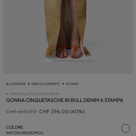
BLUMARINE
ABBIGLIAMENTO
GONNE
N. ARTICOLO
P622J229AD8265
GONNA CINQUETASCHE IN BULL DENIM A STAMPA
Prezzo ridotto da
a
CHF 660,00
CHF 396,00 (40%)
sel
COLORE:
ANFORA BEIGE/MOU