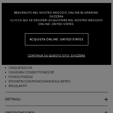
TAGLIA:
TABELLA DELLE TAGLIE
BENVENUTO NEL NOSTRO NEGOZIO ONLINE BLUMARINE:
38
40
42
44
46
SVIZZERA
CLICCA QUI SE DESIDERI ACQUISTARE NEL NOSTRO NEGOZIO
ONLINE: UNITED STATES.
DESCRIZIONE
ACQUISTA ONLINE: UNITED STATES
PANTALONI CINQUETASCHE IN COTONE DALLA LINEA A PALAZZO CON
FONDO PUDDLE.
CONTINUA SU QUESTO SITO: SVIZZERA
COTONE
MODELLO A PALAZZO
CINQUETASCHE
CHIUSURA CON BOTTONE E ZIP
FONDO PUDDLE
ETICHETTA CON MONOGRAM B SUL RETRO
REGULAR FIT
DETTAGLI
SPEDIZIONE E RESI