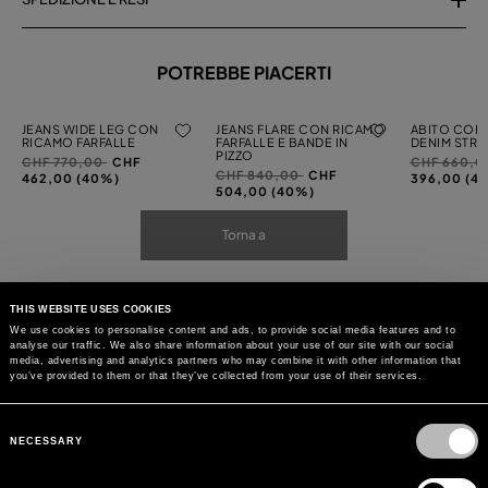
POTREBBE PIACERTI
JEANS WIDE LEG CON
JEANS FLARE CON RICAMO
ABITO CORT
RICAMO FARFALLE
FARFALLE E BANDE IN
DENIM STRE
PIZZO
Prezzo
a
Prezzo
CHF 770,00
CHF
CHF 660,
Prezzo
a
CHF 840,00
CHF
ridotto
ridotto
462,00 (40%)
396,00 (4
ridotto
504,00 (40%)
da
da
da
Torna a
THIS WEBSITE USES COOKIES
We use cookies to personalise content and ads, to provide social media features and to
analyse our traffic. We also share information about your use of our site with our social
media, advertising and analytics partners who may combine it with other information that
you’ve provided to them or that they’ve collected from your use of their services.
Consent
Selection
NECESSARY