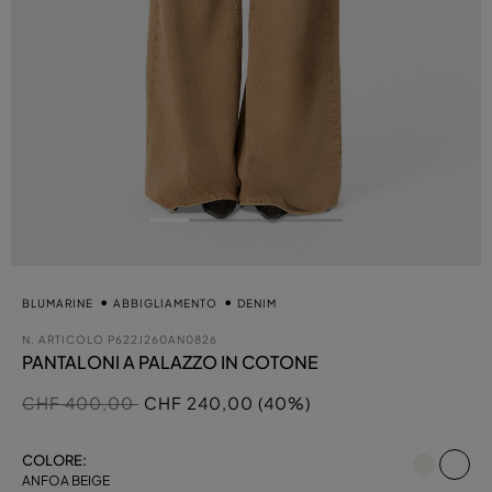
BLUMARINE
ABBIGLIAMENTO
DENIM
N. ARTICOLO
P622J260AN0826
PANTALONI A PALAZZO IN COTONE
Prezzo ridotto da
a
CHF 400,00
CHF 240,00 (40%)
sel
COLORE:
ANFOA BEIGE