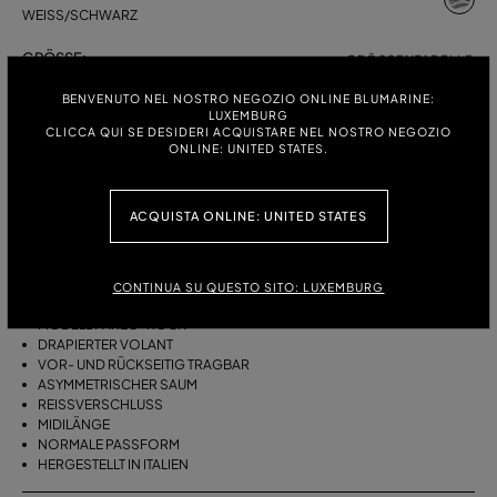
WEISS/SCHWARZ
GRÖSSE:
GRÖSSENTABELLE
38
40
42
44
BENVENUTO NEL NOSTRO NEGOZIO ONLINE BLUMARINE:
LUXEMBURG
CLICCA QUI SE DESIDERI ACQUISTARE NEL NOSTRO NEGOZIO
ONLINE: UNITED STATES.
BESCHREIBUNG
ACQUISTA ONLINE: UNITED STATES
ASYMMETRISCHER PAREO-ROCK MIT DRAPIERTEN VOLANTS AUS
VISKOSE-TWILL MIT FOULARD-PRINT.
VISKOSE-TWILL
CONTINUA SU QUESTO SITO: LUXEMBURG
FOULARD-PRINT
MODELL PAREO-ROCK
DRAPIERTER VOLANT
VOR- UND RÜCKSEITIG TRAGBAR
ASYMMETRISCHER SAUM
REISSVERSCHLUSS
MIDILÄNGE
NORMALE PASSFORM
HERGESTELLT IN ITALIEN