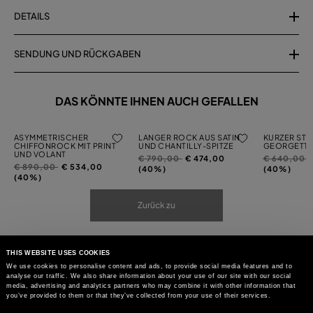
DETAILS
SENDUNG UND RÜCKGABEN
DAS KÖNNTE IHNEN AUCH GEFALLEN
ASYMMETRISCHER
LANGER ROCK AUS SATIN
KURZER ST
CHIFFONROCK MIT PRINT
UND CHANTILLY-SPITZE
GEORGETTE
UND VOLANT
Preis
auf
Preis
a
€ 790,00
€ 474,00
€ 640,00
Preis
auf
€ 890,00
€ 534,00
reduziert
reduziert
(40%)
(40%)
reduziert
(40%)
von
von
von
Zurück zu
THIS WEBSITE USES COOKIES
We use cookies to personalise content and ads, to provide social media features and to
analyse our traffic. We also share information about your use of our site with our social
media, advertising and analytics partners who may combine it with other information that
you’ve provided to them or that they’ve collected from your use of their services.