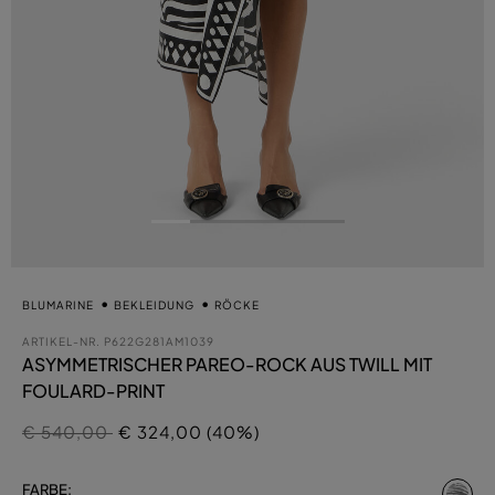
BLUMARINE
BEKLEIDUNG
RÖCKE
ARTIKEL-NR.
P622G281AM1039
ASYMMETRISCHER PAREO-ROCK AUS TWILL MIT
FOULARD-PRINT
Preis reduziert von
auf
€ 540,00
€ 324,00 (40%)
au
FARBE: