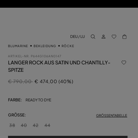
EINLOGGEN
BACK TO M
DEU / LU
aria.label.btn.search
BLUMARINE
BEKLEIDUNG
RÖCKE
ARTIKEL-NR.
P644G106AN0147
LANGER ROCK AUS SATIN UND CHANTILLY-
SPITZE
Preis reduziert von
auf
€ 790,00
€ 474,00 (40%)
FARBE:
READY TO DYE
GRÖSSE:
GRÖSSENTABELLE
38
40
42
44