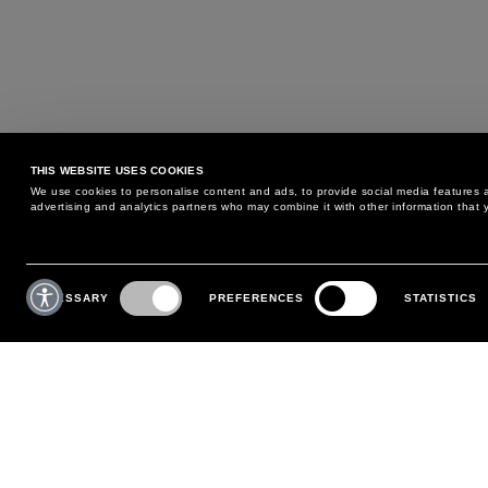
THIS WEBSITE USES COOKIES
We use cookies to personalise content and ads, to provide social media features an
advertising and analytics partners who may combine it with other information that y
KÖNNEN WIR IHNEN HELFEN?
KUNDENSERVICE
Consent
Selection
NECESSARY
PREFERENCES
STATISTICS
TELEFON:
+39 02 8295 6969
RÜCKGABE- UND
MONTAG BIS FREITAG
UMTAUSCHBEDINGUNGEN
VON 09:00 BIS 18:00 UHR
ZAHLUNGEN
SCHREIBEN SIE UNS
VERSAND
BESTELLUNG VERFOLGEN
RÜCKSENDUNG VORNEHMEN
MEIN KONTO
REGISTRIEREN