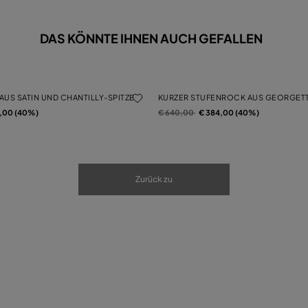
DAS KÖNNTE IHNEN AUCH GEFALLEN
US SATIN UND CHANTILLY-SPITZE
KURZER STUFENROCK AUS GEORGETT
von
Preis reduziert von
auf
4,00 (40%)
€ 640,00
€ 384,00 (40%)
Zurück zu