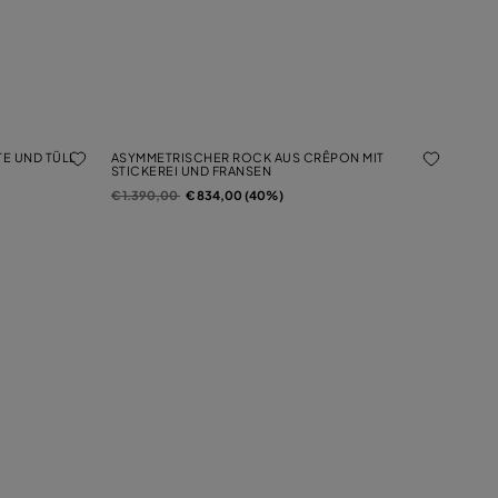
E UND TÜLL
ASYMMETRISCHER ROCK AUS CRÊPON MIT
STICKEREI UND FRANSEN
Preis reduziert von
auf
€ 1.390,00
€ 834,00 (40%)