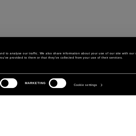
d to analyse our traffic. We also share information about your use of our site with our 
ou’ve provided to them or that they’ve collected from your use of their services.
LEGAL AREA
DAS UNTERNEHMEN
MARKETING
DATENSCHUTZERKLÄRUNG
ABOUT
Cookie settings
COOKIE-RICHTLINIE
MANIFESTO
COOKIE-EINSTELLUNGEN
DAVID KOMA
ALLGEMEINE
GESCHÄFTSBEDINGUNGEN
VERKAUFSBEDINGUNGEN
ERKLÄRUNG ZUR
BARRIEREFREIHEIT