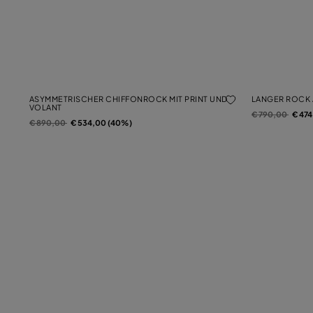
ASYMMETRISCHER CHIFFONROCK MIT PRINT UND
LANGER ROCK A
VOLANT
Preis reduziert 
auf
€ 790,00
€ 47
Preis reduziert von
auf
€ 890,00
€ 534,00 (40%)