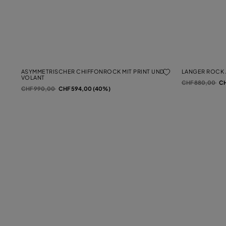
ASYMMETRISCHER CHIFFONROCK MIT PRINT UND
LANGER ROCK A
VOLANT
Preis reduziert 
auf
CHF 880,00
CH
Preis reduziert von
auf
CHF 990,00
CHF 594,00 (40%)