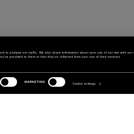
d to analyse our traffic. We also share information about your use of our site with our 
ou’ve provided to them or that they’ve collected from your use of their services.
LEGAL AREA
DAS UNTERNEHMEN
MARKETING
DATENSCHUTZERKLÄRUNG
ABOUT
Cookie settings
COOKIE-RICHTLINIE
MANIFESTO
COOKIE-EINSTELLUNGEN
DAVID KOMA
ALLGEMEINE
GESCHÄFTSBEDINGUNGEN
VERKAUFSBEDINGUNGEN
ERKLÄRUNG ZUR
BARRIEREFREIHEIT