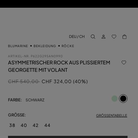
EINLOGGEN
BACK TO M
DEU / CH
aria.label.btn.search
BLUMARINE
BEKLEIDUNG
RÖCKE
ARTIKEL-NR.
P622G295AN0990
ASYMMETRISCHER ROCK AUS PLISSIERTEM
GEORGETTE MIT VOLANT
Preis reduziert von
auf
CHF 540,00
CHF 324,00 (40%)
ausgewä
FARBE:
SCHWARZ
GRÖSSE:
GRÖSSENTABELLE
38
40
42
44