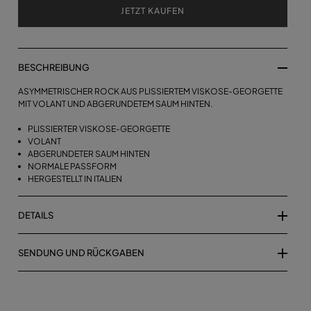
JETZT KAUFEN
BESCHREIBUNG
ASYMMETRISCHER ROCK AUS PLISSIERTEM VISKOSE-GEORGETTE
MIT VOLANT UND ABGERUNDETEM SAUM HINTEN.
PLISSIERTER VISKOSE-GEORGETTE
VOLANT
ABGERUNDETER SAUM HINTEN
NORMALE PASSFORM
HERGESTELLT IN ITALIEN
DETAILS
SENDUNG UND RÜCKGABEN