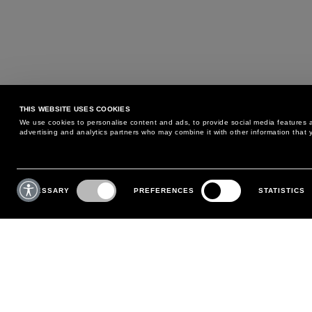
THIS WEBSITE USES COOKIES
We use cookies to personalise content and ads, to provide social media features an
advertising and analytics partners who may combine it with other information that y
KÖNNEN WIR IHNEN HELFEN?
KUNDENSERVICE
Consent
Selection
NECESSARY
PREFERENCES
STATISTICS
TELEFON:
+39 02 8295 6969
RÜCKGABE- UND
MONTAG BIS FREITAG
UMTAUSCHBEDINGUNGEN
VON 09:00 BIS 18:00 UHR
ZAHLUNGEN
SCHREIBEN SIE UNS
VERSAND
BESTELLUNG VERFOLGEN
RÜCKSENDUNG VORNEHMEN
MEIN KONTO
REGISTRIEREN