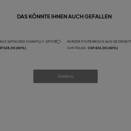
DAS KÖNNTE IHNEN AUCH GEFALLEN
US SATIN UND CHANTILLY-SPITZE
KURZER STUFENROCK AUS GEORGETT
von
Preis reduziert von
auf
F 528,00 (40%)
CHF 710,00
CHF 426,00 (40%)
Zurück zu