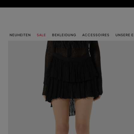
ZUM HAUPTINHALT
ZUM FOOTER-INHALT
NEUHEITEN
SALE
BEKLEIDUNG
ACCESSOIRES
UNSERE 