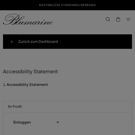
KOSTENLOSE STANDARDLIEFERUNG
ZUM HAUPTINHALT
ZUM FOOTER-INHALT
aria.label.btn.s
Zurück zum Dashboard
Accessibility Statement
Accessibility Statement
Ihr Profil
Einloggen