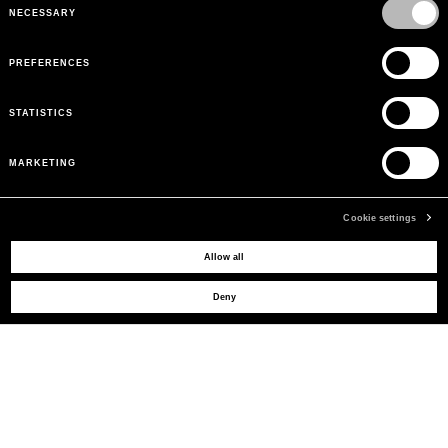
Selection
NECESSARY
PREFERENCES
STATISTICS
MARKETING
Cookie settings
Allow all
KÖNNEN WIR IHNEN HELFEN?
Deny
KUNDENSERVICE
LEGAL AREA
DAS UNTERNEHMEN