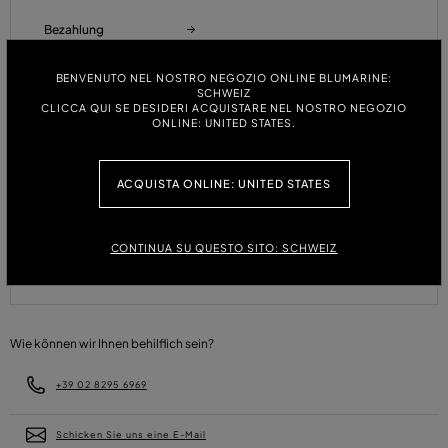
Bezahlung
BENVENUTO NEL NOSTRO NEGOZIO ONLINE BLUMARINE:
SCHWEIZ
Rückgabe Und Erstattung
CLICCA QUI SE DESIDERI ACQUISTARE NEL NOSTRO NEGOZIO
ONLINE: UNITED STATES.
Größentabelle
ACQUISTA ONLINE: UNITED STATES
CONTINUA SU QUESTO SITO: SCHWEIZ
FAQ
Wie können wir Ihnen behilflich sein?
+39 02 8295 6969
Schicken Sie uns eine E-Mail