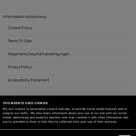
Informazioni sulla privacy
Cookie Policy
Terms Of Sale
Allgemeine Geschäftsbedingungen
Privacy Policy
Accessibility Statement
THIS WEBSITE USES COOKIES
We use cookies to personalise content and ads, to provide social media features and to
analyse our traffic. We also share information about your use of our site with our social
media, advertising and analytics partners who may combine it with other information that
you’ve provided to them or that they’ve collected from your use of their services.
Consent