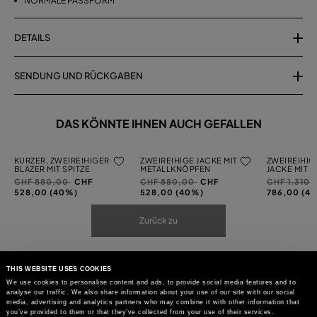
NORMALE PASSFORM
DETAILS
SENDUNG UND RÜCKGABEN
DAS KÖNNTE IHNEN AUCH GEFALLEN
KURZER, ZWEIREIHIGER
ZWEIREIHIGE JACKE MIT
ZWEIREIHIG
BLAZER MIT SPITZE
METALLKNÖPFEN
JACKE MIT 
Preis
auf
Preis
auf
Preis
CHF 880,00
CHF
CHF 880,00
CHF
CHF 1.310
reduziert
reduziert
reduziert
528,00 (40%)
528,00 (40%)
786,00 (4
von
von
von
Zurück zu
THIS WEBSITE USES COOKIES
We use cookies to personalise content and ads, to provide social media features and to
analyse our traffic. We also share information about your use of our site with our social
media, advertising and analytics partners who may combine it with other information that
you’ve provided to them or that they’ve collected from your use of their services.