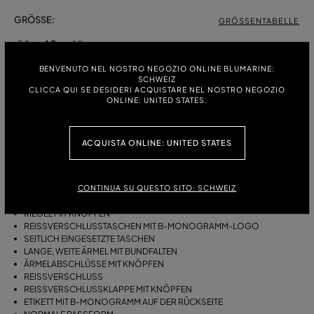
GRÖSSE:
GRÖSSENTABELLE
38
40
42
BENVENUTO NEL NOSTRO NEGOZIO ONLINE BLUMARINE:
SCHWEIZ
CLICCA QUI SE DESIDERI ACQUISTARE NEL NOSTRO NEGOZIO
ONLINE: UNITED STATES.
BESCHREIBUNG
BLOUSANT-BIKERJACKE AUS BAUMWOLL-CANVAS MIT WEITEN
ÄRMELN MIT ABNÄHERN, REISSVERSCHLUSSTASCHEN, R
ACQUISTA ONLINE: UNITED STATES
EISSVERSCHLUSSKLAPPE MIT KNÖPFEN, GÜRTEL.
BAUMWOLL-CANVAS
MODELL BIKERJACKE
CONTINUA SU QUESTO SITO: SCHWEIZ
KRAGEN
RIEGEL MIT KNÖPFEN
REISSVERSCHLUSSTASCHEN MIT B-MONOGRAMM-LOGO
SEITLICH EINGESETZTE TASCHEN
LANGE, WEITE ÄRMEL MIT BUNDFALTEN
ÄRMELABSCHLÜSSE MIT KNÖPFEN
REISSVERSCHLUSS
REISSVERSCHLUSSKLAPPE MIT KNÖPFEN
ETIKETT MIT B-MONOGRAMM AUF DER RÜCKSEITE