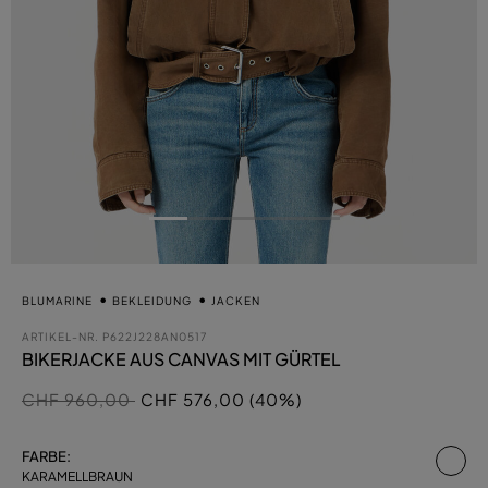
BLUMARINE
BEKLEIDUNG
JACKEN
ARTIKEL-NR.
P622J228AN0517
BIKERJACKE AUS CANVAS MIT GÜRTEL
Preis reduziert von
auf
CHF 960,00
CHF 576,00 (40%)
au
FARBE:
KARAMELLBRAUN