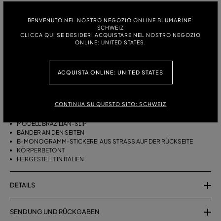
GRÖSSE:
BENVENUTO NEL NOSTRO NEGOZIO ONLINE BLUMARINE:
SCHWEIZ
S
M
CLICCA QUI SE DESIDERI ACQUISTARE NEL NOSTRO NEGOZIO
ONLINE: UNITED STATES.
BESCHREIBUNG
ACQUISTA ONLINE: UNITED STATES
BRASILIANISCHE BIKINI-SLIPS MIT SEITLICHEN BÄNDERN UND B-
MONOGRAMM-STRASSSTICKEREI AUF DER RÜCKSEITE.
CONTINUA SU QUESTO SITO: SCHWEIZ
STRETCHJERSEY
MODELL BRAZILIAN-SLIP
BÄNDER AN DEN SEITEN
B-MONOGRAMM-STICKEREI AUS STRASS AUF DER RÜCKSEITE
KÖRPERBETONT
HERGESTELLT IN ITALIEN
DETAILS
SENDUNG UND RÜCKGABEN