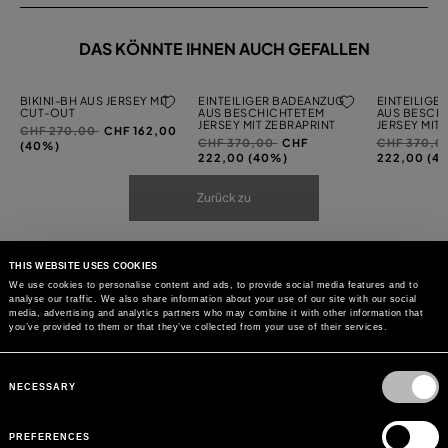
DAS KÖNNTE IHNEN AUCH GEFALLEN
BIKINI-BH AUS JERSEY MIT
EINTEILIGER BADEANZUG
EINTEILIGE
CUT-OUT
AUS BESCHICHTETEM
AUS BESCH
JERSEY MIT ZEBRAPRINT
JERSEY MIT 
Preis
auf
CHF 270,00
CHF 162,00
Preis
auf
Preis
CHF 370,00
CHF
CHF 370,0
reduziert
(40%)
reduziert
reduziert
222,00 (40%)
222,00 (4
von
von
von
Zurück zu
THIS WEBSITE USES COOKIES
We use cookies to personalise content and ads, to provide social media features and to
analyse our traffic. We also share information about your use of our site with our social
media, advertising and analytics partners who may combine it with other information that
you’ve provided to them or that they’ve collected from your use of their services.
Consent
Selection
NECESSARY
PREFERENCES