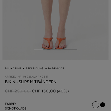
BLUMARINE
BEKLEIDUNG
BADEMODE
ARTIKEL-NR.
P622D024AN0541
BIKINI-SLIPS MIT BÄNDERN
Preis reduziert von
auf
CHF 250,00
CHF 150,00 (40%)
ausgew
FARBE:
SCHOKOLADE