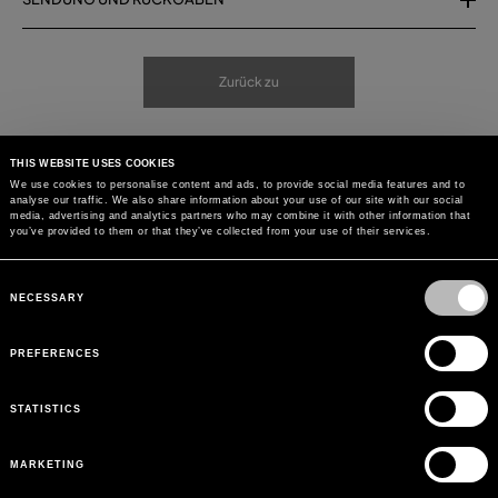
Zurück zu
THIS WEBSITE USES COOKIES
We use cookies to personalise content and ads, to provide social media features and to
analyse our traffic. We also share information about your use of our site with our social
media, advertising and analytics partners who may combine it with other information that
you’ve provided to them or that they’ve collected from your use of their services.
Consent
Selection
NECESSARY
PREFERENCES
STATISTICS
MARKETING