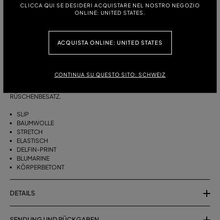
CLICCA QUI SE DESIDERI ACQUISTARE NEL NOSTRO NEGOZIO
ONLINE: UNITED STATES.
GRÖSSE:
XS
S
M
L
XL
ACQUISTA ONLINE: UNITED STATES
BESCHREIBUNG
CONTINUA SU QUESTO SITO: SCHWEIZ
SLIP AUS STRETCH-BAUMWOLLJERSEY MIT DELFIN-PRINT UND
RÜSCHENBESATZ.
SLIP
BAUMWOLLE
STRETCH
ELASTISCH
DELFIN-PRINT
BLUMARINE
KÖRPERBETONT
DETAILS
SENDUNG UND RÜCKGABEN