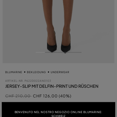
BLUMARINE
BEKLEIDUNG
UNDERWEAR
ARTIKEL-NR.
P622D022AN0103
JERSEY-SLIP MIT DELFIN-PRINT UND RÜSCHEN
Preis reduziert von
auf
CHF 210,00
CHF 126,00 (40%)
au
FARBE:
BENVENUTO NEL NOSTRO NEGOZIO ONLINE BLUMARINE:
WEISS
SCHWEIZ