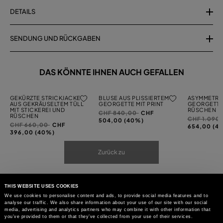
DETAILS
SENDUNG UND RÜCKGABEN
DAS KÖNNTE IHNEN AUCH GEFALLEN
GEKÜRZTE STRICKJACKE
BLUSE AUS PLISSIERTEM
ASYMMETRI
AUS GEKRÄUSELTEM TÜLL
GEORGETTE MIT PRINT
GEORGETTE
MIT STICKEREI UND
RÜSCHEN
Preis
auf
CHF 840,00
CHF
RÜSCHEN
Preis
CHF 1.090
reduziert
504,00 (40%)
Preis
auf
CHF 660,00
CHF
reduziert
654,00 (4
von
reduziert
396,00 (40%)
von
von
Zurück zu
THIS WEBSITE USES COOKIES
We use cookies to personalise content and ads, to provide social media features and to
analyse our traffic. We also share information about your use of our site with our social
media, advertising and analytics partners who may combine it with other information that
you’ve provided to them or that they’ve collected from your use of their services.