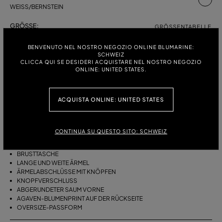
WEISS/BERNSTEIN
GRÖSSE:
GRÖSSENTABELLE
38
40
42
44
46
BENVENUTO NEL NOSTRO NEGOZIO ONLINE BLUMARINE:
SCHWEIZ
CLICCA QUI SE DESIDERI ACQUISTARE NEL NOSTRO NEGOZIO
ONLINE: UNITED STATES.
BESCHREIBUNG
ACQUISTA ONLINE: UNITED STATES
OVERSIZE-HEMD AUS BAUMWOLLPOPELINE MIT KRAGEN,
BRUSTTASCHE, LANGEN, WEITEN ÄRMELN UND AGAVENBLÜTENPRINT
AUF DER RÜCKSEITE.
CONTINUA SU QUESTO SITO: SCHWEIZ
BAUMWOLLPOPELINE
KRAGEN
BRUSTTASCHE
LANGE UND WEITE ÄRMEL
ÄRMELABSCHLÜSSE MIT KNÖPFEN
KNOPFVERSCHLUSS
ABGERUNDETER SAUM VORNE
AGAVEN-BLUMENPRINT AUF DER RÜCKSEITE
OVERSIZE-PASSFORM