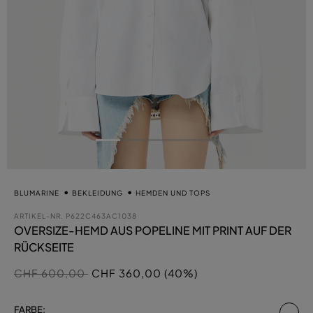
BLUMARINE
BEKLEIDUNG
HEMDEN UND TOPS
ARTIKEL-NR.
P622C463AC1038
OVERSIZE-HEMD AUS POPELINE MIT PRINT AUF DER
RÜCKSEITE
Preis reduziert von
auf
CHF 600,00
CHF 360,00 (40%)
au
FARBE: