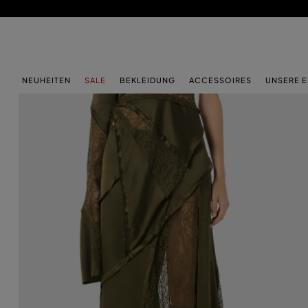
ZUM HAUPTINHALT
ZUM FOOTER-INHALT
NEUHEITEN
SALE
BEKLEIDUNG
ACCESSOIRES
UNSERE 