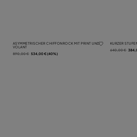
ASYMMETRISCHER CHIFFONROCK MIT PRINT UND
KURZER STUFE
VOLANT
Preis reduziert 
auf
640,00 €
384,
Preis reduziert von
auf
890,00 €
534,00 € (40%)