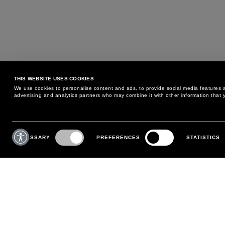
THIS WEBSITE USES COOKIES
We use cookies to personalise content and ads, to provide social media features an
advertising and analytics partners who may combine it with other information that y
KÖNNEN WIR IHNEN HELFEN?
KUNDENSERVICE
Consent
Selection
NECESSARY
PREFERENCES
STATISTICS
TELEFON:
+39 02 8295 6969
RÜCKGABE- UND
MONTAG BIS FREITAG
UMTAUSCHBEDINGUNGEN
VON 09:00 BIS 18:00 UHR
ZAHLUNGEN
SCHREIBEN SIE UNS
VERSAND
BESTELLUNG VERFOLGEN
RÜCKSENDUNG VORNEHMEN
MEIN KONTO
REGISTRIEREN