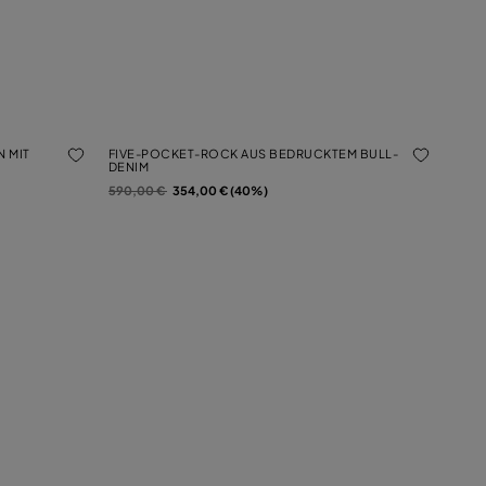
 MIT
FIVE-POCKET-ROCK AUS BEDRUCKTEM BULL-
DENIM
Preis reduziert von
auf
590,00 €
354,00 € (40%)