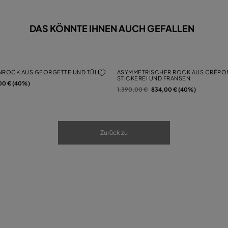
DAS KÖNNTE IHNEN AUCH GEFALLEN
NROCK AUS GEORGETTE UND TÜLL
ASYMMETRISCHER ROCK AUS CRÊPON
STICKEREI UND FRANSEN
von
00 € (40%)
Preis reduziert von
auf
1.390,00 €
834,00 € (40%)
Zurück zu