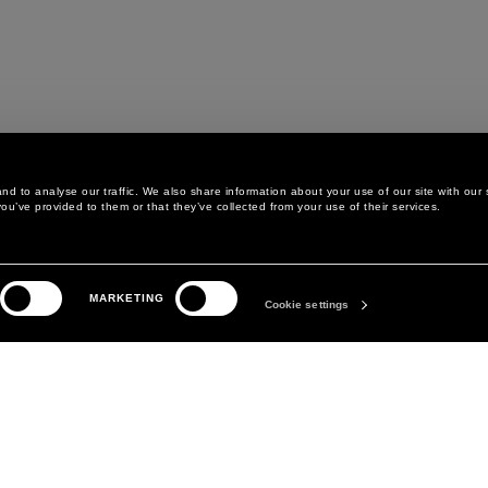
d to analyse our traffic. We also share information about your use of our site with our 
ou’ve provided to them or that they’ve collected from your use of their services.
LEGAL AREA
DAS UNTERNEHMEN
MARKETING
DATENSCHUTZERKLÄRUNG
ABOUT
Cookie settings
COOKIE-RICHTLINIE
MANIFESTO
COOKIE-EINSTELLUNGEN
DAVID KOMA
ALLGEMEINE
GESCHÄFTSBEDINGUNGEN
VERKAUFSBEDINGUNGEN
ERKLÄRUNG ZUR
BARRIEREFREIHEIT