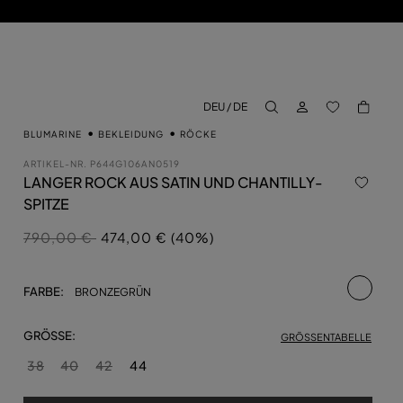
EINLOGGEN
BACK TO M
DEU / DE
aria.label.btn.search
BLUMARINE
BEKLEIDUNG
RÖCKE
ARTIKEL-NR.
P644G106AN0519
LANGER ROCK AUS SATIN UND CHANTILLY-
SPITZE
Preis reduziert von
auf
790,00 €
474,00 € (40%)
ausgewä
FARBE:
BRONZEGRÜN
GRÖSSE:
GRÖSSENTABELLE
38
40
42
44