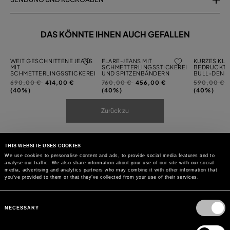
DAS KÖNNTE IHNEN AUCH GEFALLEN
WEIT GESCHNITTENE JEANS
FLARE-JEANS MIT
KURZES KLE
MIT
SCHMETTERLINGSSTICKEREI
BEDRUCKTE
SCHMETTERLINGSSTICKEREI
UND SPITZENBÄNDERN
BULL-DENI
Preis
auf
Preis
auf
Preis
a
690,00 €
414,00 €
760,00 €
456,00 €
590,00 €
reduziert
reduziert
reduziert
(40%)
(40%)
(40%)
von
von
von
Zurück zu
THIS WEBSITE USES COOKIES
We use cookies to personalise content and ads, to provide social media features and to
analyse our traffic. We also share information about your use of our site with our social
media, advertising and analytics partners who may combine it with other information that
you’ve provided to them or that they’ve collected from your use of their services.
Consent
Selection
NECESSARY