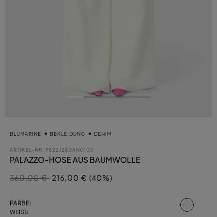
BLUMARINE
BEKLEIDUNG
DENIM
ARTIKEL-NR.
P622J260AN0103
PALAZZO-HOSE AUS BAUMWOLLE
Preis reduziert von
auf
360,00 €
216,00 € (40%)
ausgew
FARBE:
WEISS