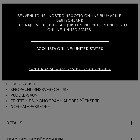
GRÖSSE:
GRÖSSENTABELLE
BENVENUTO NEL NOSTRO NEGOZIO ONLINE BLUMARINE:
38
40
42
44
46
DEUTSCHLAND
CLICCA QUI SE DESIDERI ACQUISTARE NEL NOSTRO NEGOZIO
ONLINE: UNITED STATES.
BESCHREIBUNG
ACQUISTA ONLINE: UNITED STATES
FIVE-POCKET-HOSE AUS BAUMWOLLE IM PALAZZO-SCHNITT MIT
PUDDLE-SAUM.
CONTINUA SU QUESTO SITO: DEUTSCHLAND
BAUMWOLLE
PALAZZO-MODELL
FIVE-POCKET
KNOPF UND REISSVERSCHLUSS
PUDDLE-SAUM
ETIKETT MIT B-MONOGRAMM AUF DER RÜCKSEITE
NORMALE PASSFORM
DETAILS
SENDUNG UND RÜCKGABEN