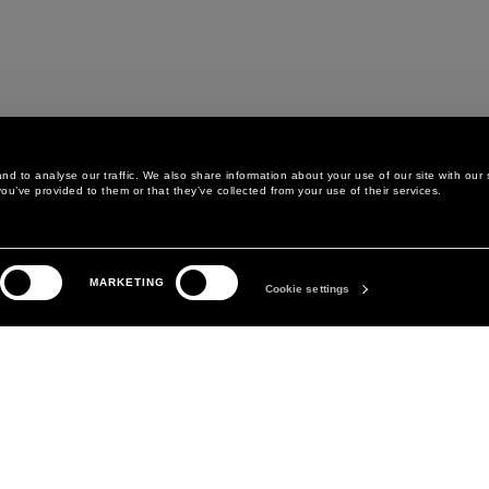
d to analyse our traffic. We also share information about your use of our site with our 
ou’ve provided to them or that they’ve collected from your use of their services.
AREA LEGALE
THE COMPANY
MARKETING
PRIVACY POLICY
ABOUT
Cookie settings
COOKIE POLICY
MANIFESTO
PREFERENZA SUI COOKIES
DAVID KOMA
TERMINI E CONDIZIONI
CONDIZIONI DI VENDITA
DICHIARAZIONE DI
ACCESSIBILITÀ