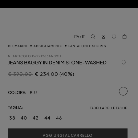
ACCEDI
TORNA A I
ITA / IT
aria.label.btn.search
BLUMARINE
ABBIGLIAMENTO
PANTALONI E SHORTS
N. ARTICOLO
P622J263AN0911
JEANS BAGGY IN DENIM STONE-WASHED
Prezzo ridotto da
a
€ 390,00
€ 234,00 (40%)
selezio
COLORE:
BLU
TAGLIA:
TABELLA DELLE TAGLIE
38
40
42
44
46
AGGIUNGI AL CARRELLO