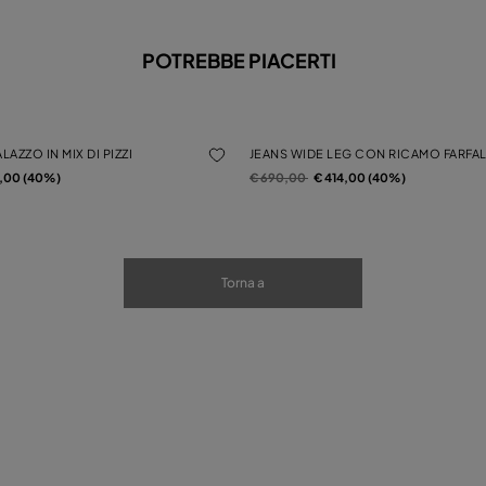
POTREBBE PIACERTI
LAZZO IN MIX DI PIZZI
JEANS WIDE LEG CON RICAMO FARFA
a
Prezzo ridotto da
a
4,00 (40%)
€ 690,00
€ 414,00 (40%)
Torna a