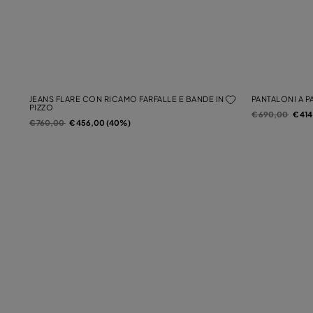
JEANS FLARE CON RICAMO FARFALLE E BANDE IN
PANTALONI A PA
PIZZO
Prezzo ridotto d
a
€ 690,00
€ 41
Prezzo ridotto da
a
€ 760,00
€ 456,00 (40%)