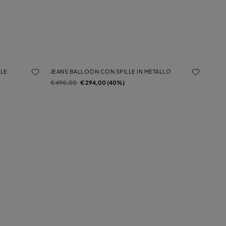
LLE
JEANS BALLOON CON SPILLE IN METALLO
Prezzo ridotto da
a
€ 490,00
€ 294,00 (40%)