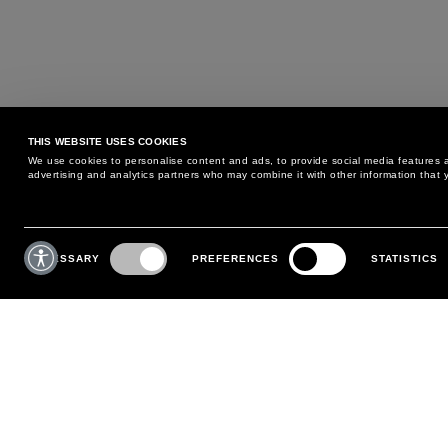
THIS WEBSITE USES COOKIES
We use cookies to personalise content and ads, to provide social media features an
advertising and analytics partners who may combine it with other information that y
POSSIAMO AIUTARTI?
SERVIZIO CLIENTI
Consent
Selection
NECESSARY
PREFERENCES
STATISTICS
TELEFONO:
+39 02 8295 6969
POLITICA DI RESO E CAMBIO
DA LUNEDÌ A VENERDÌ
PAGAMENTI
DALLE 9:00 ALLE 18:00
SPEDIZIONI
SCRIVICI
SEGUI IL TUO ORDINE
EFFETTUA UN RESO
MY ACCOUNT
REGISTRATI
FAQ