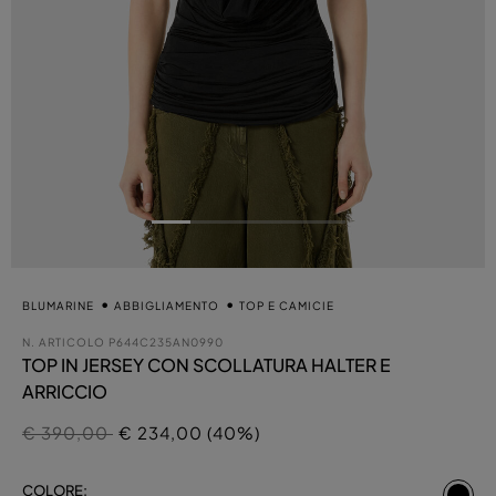
BLUMARINE
ABBIGLIAMENTO
TOP E CAMICIE
N. ARTICOLO
P644C235AN0990
TOP IN JERSEY CON SCOLLATURA HALTER E
ARRICCIO
Prezzo ridotto da
a
€ 390,00
€ 234,00 (40%)
sel
COLORE: