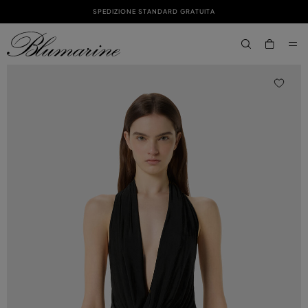
SPEDIZIONE STANDARD GRATUITA
PASSA AL CONTENUTO PRINCIPALE
PASSA AL CONTENUTO A PIÈ DI PAGINA
aria.label.btn.s