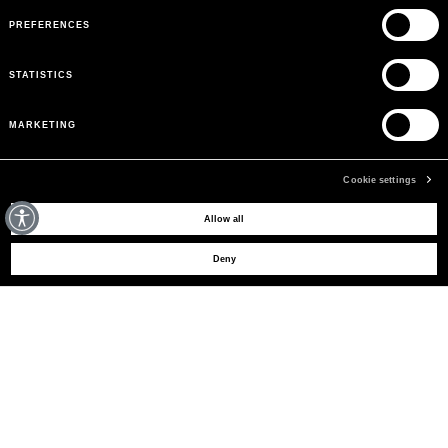
PREFERENCES
STATISTICS
MARKETING
Cookie settings
POSSIAMO AIUTARTI?
Allow all
Deny
AGGIUNGI AL CARRELLO
SERVIZIO CLIENTI
AREA LEGALE
THE COMPANY
ISCRIVITI PER RICEVERE GLI AGGIORNAMENTI