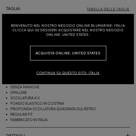
TAGLIA:
TABELLA DELLE TAGLIE
S
M
BENVENUTO NEL NOSTRO NEGOZIO ONLINE BLUMARINE: ITALIA
CLICCA QUI SE DESIDERI ACQUISTARE NEL NOSTRO NEGOZIO
ONLINE: UNITED STATES.
DESCRIZIONE
ACQUISTA ONLINE: UNITED STATES
TOP IN MAGLIA DI VISCOSA DALLA LINEA BLOUSANT CON GIOCHI DI
COSTE E TRAFORI E PROFONDA SCOLLATURA SUL RETRO.
MAGLIA DI VISCOSA
CONTINUA SU QUESTO SITO: ITALIA
LAVORAZIONE A COSTINE E TRAFORI
LINEA BLOUSANT
SENZA MANICHE
SPALLINE
SCOLLATURA A V
FONDO ELASTICO IN COSTINA
PROFONDA SCOLLATURA QUADRATA SUL RETRO
REGULAR FIT
FABBRICATO IN ITALIA
DETTAGLI