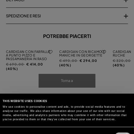
SPEDIZIONE E RESI
POTREBBE PIACERTI
CARDIGAN CON FARFALLE
CARDIGAN CON RICAMO E
CARDIGAN 
A PUNTO PIZZO E
MANICHE IN GEORGETTE
RUCHE
PASSAMANERIA IN RASO
Prezzo
a
Prezzo
a
€ 490,00
€ 294,00
€ 320,00
Prezzo
a
€ 690,00
€ 414,00
ridotto
ridotto
(40%)
(40%)
ridotto
(40%)
da
da
da
Torna a
THIS WEBSITE USES COOKIES
We use cookies to personalise content and ads, to provide social media features and to
analyse our traffic. We also share information about your use of our site with our social
media, advertising and analytics partners who may combine it with other information that
you’ve provided to them or that they’ve collected from your use of their services.
Consent