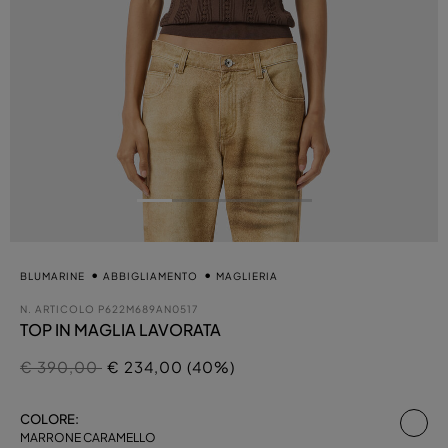
BLUMARINE
ABBIGLIAMENTO
MAGLIERIA
N. ARTICOLO
P622M689AN0517
TOP IN MAGLIA LAVORATA
Prezzo ridotto da
a
€ 390,00
€ 234,00 (40%)
sel
COLORE:
MARRONE CARAMELLO