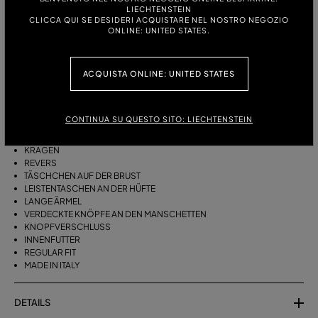
GRÖSSE:
LIECHTENSTEIN
CLICCA QUI SE DESIDERI ACQUISTARE NEL NOSTRO NEGOZIO
ONLINE: UNITED STATES.
BESCHREIBUNG
ACQUISTA ONLINE: UNITED STATES
EINREIHIGE JACKE AUS GRAIN DE POUDRE WOLLE MIT REVERS,
PATTENTASCHEN, EINKNOPFVERSCHLUSS.
CONTINUA SU QUESTO SITO: LIECHTENSTEIN
GRAIN DE POUDRE WOLLE
EINREIHIGES MODELL
KRAGEN
REVERS
TÄSCHCHEN AUF DER BRUST
LEISTENTASCHEN AN DER HÜFTE
LANGE ÄRMEL
VERDECKTE KNÖPFE AN DEN MANSCHETTEN
KNOPFVERSCHLUSS
INNENFUTTER
REGULAR FIT
MADE IN ITALY
DETAILS