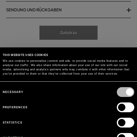
SENDUNG UND RÜCKGABEN
Zurück zu
THIS WEBSITE USES COOKIES
We use cookies to personalise content and ads, to provide social media features and to
analyse our traffic. We also share information about your use of our site with our social
media, advertising and analytics partners who may combine it with other information that
you’ve provided to them or that they’ve collected from your use of their services.
Consent
Selection
NECESSARY
PREFERENCES
STATISTICS