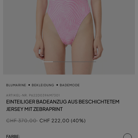
BLUMARINE
BEKLEIDUNG
BADEMODE
ARTIKEL-NR.
P622D039AM7301
EINTEILIGER BADEANZUG AUS BESCHICHTETEM
JERSEY MIT ZEBRAPRINT
Preis reduziert von
auf
CHF 370,00
CHF 222,00 (40%)
au
FARBE: