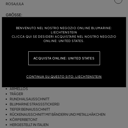
ROSA/LILA
GRÖSSE:
S
M
BENVENUTO NEL NOSTRO NEGOZIO ONLINE BLUMARINE:
LIECHTENSTEIN
CLICCA QUI SE DESIDERI ACQUISTARE NEL NOSTRO NEGOZIO
ONLINE: UNITED STATES.
BESCHREIBUNG
EINTEILIGER BADEANZUG AUS ELASTISCHEM, BESCHICHTETEM JERSEY
ACQUISTA ONLINE: UNITED STATES
MIT ZEBRAPRINT, TRÄGERN, RUNDHALSAUSSCHNITT, BLUMARINE-
STRASSSTICKEREI.
CONTINUA SU QUESTO SITO: LIECHTENSTEIN
BESCHICHTETER STRETCH-JERSEY
ZEBRAPRINT
ÄRMELLOS
TRÄGER
RUNDHALSAUSSCHNITT
BLUMARINE STRASSSTICKEREI
TIEFER BEINAUSSCHNITT
RÜCKENAUSSCHNITT MIT BÄNDERN UND METALLHÄKCHEN
KÖRPERBETONT
HERGESTELLT IN ITALIEN