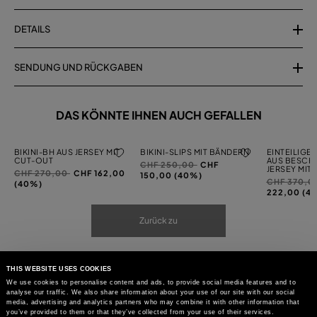
DETAILS
SENDUNG UND RÜCKGABEN
DAS KÖNNTE IHNEN AUCH GEFALLEN
BIKINI-BH AUS JERSEY MIT
BIKINI-SLIPS MIT BÄNDERN
EINTEILIGE
CUT-OUT
AUS BESCH
Preis
auf
CHF 250,00
CHF
JERSEY MIT 
Preis
auf
CHF 270,00
CHF 162,00
reduziert
150,00 (40%)
Preis
CHF 370,0
reduziert
(40%)
von
reduziert
222,00 (4
von
von
Zurück zu
THIS WEBSITE USES COOKIES
We use cookies to personalise content and ads, to provide social media features and to
analyse our traffic. We also share information about your use of our site with our social
media, advertising and analytics partners who may combine it with other information that
you’ve provided to them or that they’ve collected from your use of their services.