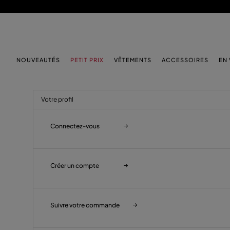
PASSER AU CONTENU PRINCIPAL
PASSER AU CONTENU EN PIED DE PAGE
NOUVEAUTÉS
PETIT PRIX
VÊTEMENTS
ACCESSOIRES
EN
Votre profil
Connectez-vous
Créer un compte
Suivre votre commande