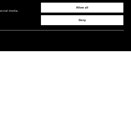
Allow all
social media,
Deny
INSCRIVEZ-VOUS POUR OBTENIR DES MISES À JOUR
MAIL