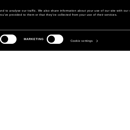
d to analyse our traffic. We also share information about your use of our site with our 
ou’ve provided to them or that they’ve collected from your use of their services.
MARKETING
Cookie settings
LEGAL AREA
LA MARQUE
POLITIQUE DE
ABOUT
CONFIDENTIALITÉ
MANIFESTO
POLITIQUE EN MATIÈRE DE
DAVID KOMA
COOKIES
PRÉFÉRENCES COOKIES
CONDITIONS GÉNÉRALES
CONDITIONS DE VENTE
DÉCLARATION D'ACCESSIBILITÉ