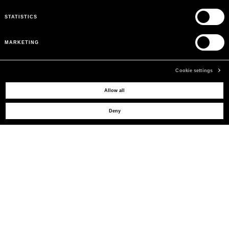
STATISTICS
MARKETING
Cookie settings
BESOIN D'AIDE ?
Allow all
Deny
SERVICE CLIENTS
LEGAL AREA
LA MARQUE
INSCRIVEZ-VOUS POUR OBTENIR DES MISES À JOUR
MAIL