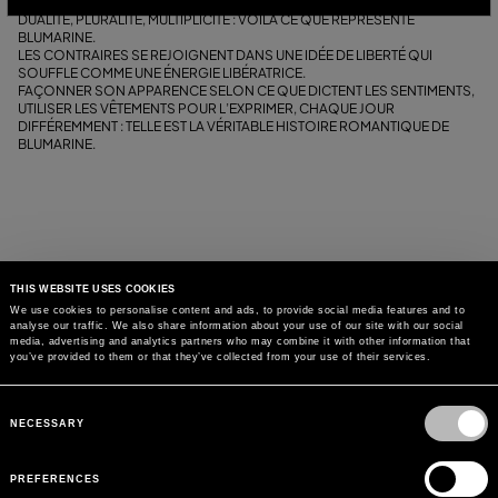
ELLES-MÊMES, POUR LEUR PASSION.
DUALITÉ, PLURALITÉ, MULTIPLICITÉ : VOILÀ CE QUE REPRÉSENTE
BLUMARINE.
LES CONTRAIRES SE REJOIGNENT DANS UNE IDÉE DE LIBERTÉ QUI
SOUFFLE COMME UNE ÉNERGIE LIBÉRATRICE.
FAÇONNER SON APPARENCE SELON CE QUE DICTENT LES SENTIMENTS,
UTILISER LES VÊTEMENTS POUR L’EXPRIMER, CHAQUE JOUR
DIFFÉREMMENT : TELLE EST LA VÉRITABLE HISTOIRE ROMANTIQUE DE
BLUMARINE.
THIS WEBSITE USES COOKIES
We use cookies to personalise content and ads, to provide social media features and to
analyse our traffic. We also share information about your use of our site with our social
media, advertising and analytics partners who may combine it with other information that
you’ve provided to them or that they’ve collected from your use of their services.
Consent
Selection
NECESSARY
PREFERENCES