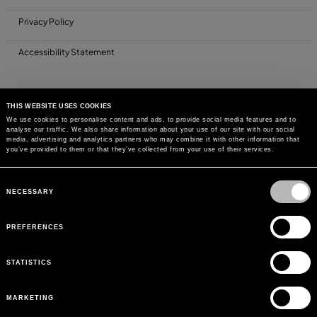
Privacy Policy
Accessibility Statement
THIS WEBSITE USES COOKIES
We use cookies to personalise content and ads, to provide social media features and to
analyse our traffic. We also share information about your use of our site with our social
media, advertising and analytics partners who may combine it with other information that
you’ve provided to them or that they’ve collected from your use of their services.
Consent
Selection
NECESSARY
PREFERENCES
STATISTICS
MARKETING