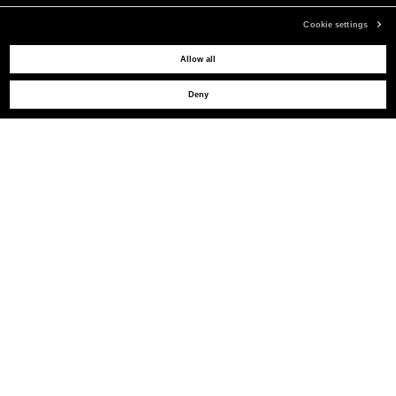
Cookie settings
Allow all
BESOIN D'AIDE ?
Deny
SERVICE CLIENTS
LEGAL AREA
LA MARQUE
INSCRIVEZ-VOUS POUR OBTENIR DES MISES À JOUR
MAIL
© 2026 BLUMARINE ALL RIGHTS RESERVED. P.IVA AND C.F. 01177610993. REA