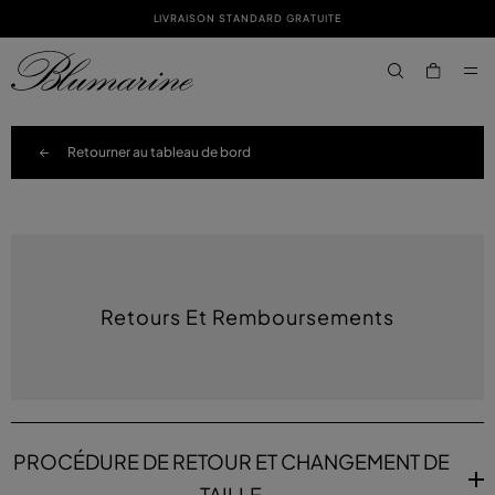
LIVRAISON STANDARD GRATUITE
PASSER AU CONTENU PRINCIPAL
PASSER AU CONTENU EN PIED DE PAGE
aria.label.btn.s
Retourner au tableau de bord
Retours Et Remboursements
PROCÉDURE DE RETOUR ET CHANGEMENT DE
TAILLE