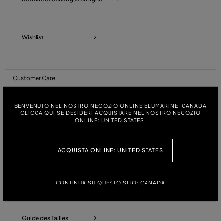
Wishlist
Customer Care
Commandes Et Expèditions
BENVENUTO NEL NOSTRO NEGOZIO ONLINE BLUMARINE: CANADA
CLICCA QUI SE DESIDERI ACQUISTARE NEL NOSTRO NEGOZIO
ONLINE: UNITED STATES.
Paiements
ACQUISTA ONLINE: UNITED STATES
Retours Et Remboursements
CONTINUA SU QUESTO SITO: CANADA
Guide des Tailles