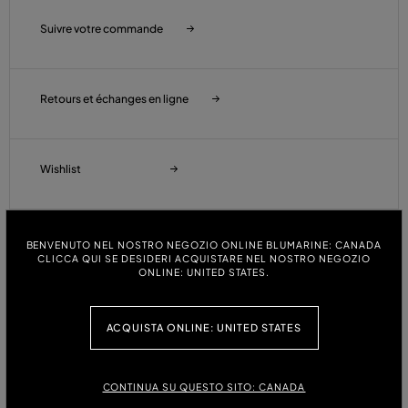
Suivre votre commande
Retours et échanges en ligne
Wishlist
Customer Care
BENVENUTO NEL NOSTRO NEGOZIO ONLINE BLUMARINE: CANADA
CLICCA QUI SE DESIDERI ACQUISTARE NEL NOSTRO NEGOZIO
ONLINE: UNITED STATES.
Commandes Et Expèditions
ACQUISTA ONLINE: UNITED STATES
Paiements
CONTINUA SU QUESTO SITO: CANADA