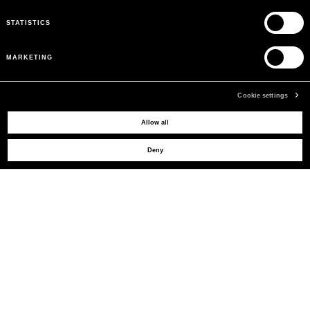
STATISTICS
MARKETING
Cookie settings
Allow all
BESOIN D'AIDE ?
Deny
SERVICE CLIENTS
LEGAL AREA
LA MARQUE
INSCRIVEZ-VOUS POUR OBTENIR DES MISES À JOUR
MAIL