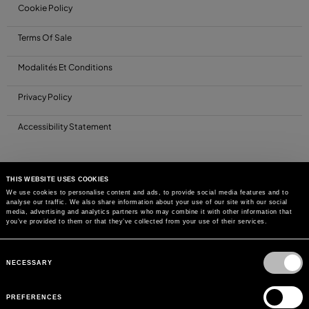
Cookie Policy
Terms Of Sale
Modalités Et Conditions
Privacy Policy
Accessibility Statement
THIS WEBSITE USES COOKIES
We use cookies to personalise content and ads, to provide social media features and to
analyse our traffic. We also share information about your use of our site with our social
media, advertising and analytics partners who may combine it with other information that
you’ve provided to them or that they’ve collected from your use of their services.
Consent
Selection
NECESSARY
PREFERENCES