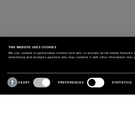
THIS WEBSITE USES COOKIES
We use cookies to personalise content and ads, to provide social media features an
advertising and analytics partners who may combine it with other information that y
BESOIN D'AIDE ?
SERVICE CLIENTS
Consent
Selection
NECESSARY
PREFERENCES
STATISTICS
TÉLÉPHONE :
+39 02 8295 6969
POLITIQUE D'ÉCHANGE ET
DU LUNDI AU VENDREDI
RETOUR
DE 9H00 À 18H00
PAIEMENTS
ÉCRIVEZ NOUS
EXPÉDITION
SUIVEZ VOTRE COMMANDE
EFFECTUEZ UN RETOUR
MON COMPTE
S'INSCRIRE