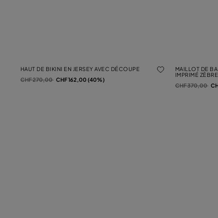
HAUT DE BIKINI EN JERSEY AVEC DÉCOUPE
MAILLOT DE BA
IMPRIMÉ ZÈBR
Prix réduit de
à
CHF 270,00
CHF 162,00 (40%)
Prix réduit de
à
CHF 370,00
CH