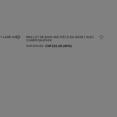
EY LAMÉ AVEC
MAILLOT DE BAIN UNE PIÈCE EN JERSEY AVEC
CHARM DAUPHIN
Prix réduit de
à
CHF 370,00
CHF 222,00 (40%)