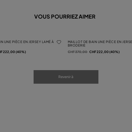
VOUS POURRIEZ AIMER
IN UNE PIÈCE EN JERSEY LAMÉ À
MAILLOT DE BAIN UNE PIÈCE EN JERS
E
BRODERIE
Prix réduit de
à
F 222,00 (40%)
CHF 370,00
CHF 222,00 (40%)
Revenir à