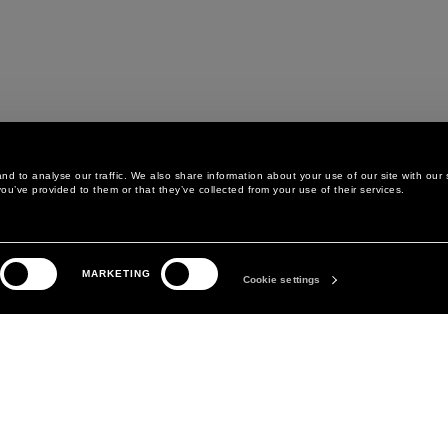
d to analyse our traffic. We also share information about your use of our site with our 
ou’ve provided to them or that they’ve collected from your use of their services.
LEGAL AREA
LA MARQUE
MARKETING
POLITIQUE DE
ABOUT
Cookie settings
CONFIDENTIALITÉ
MANIFESTO
POLITIQUE EN MATIÈRE DE
DAVID KOMA
COOKIES
PRÉFÉRENCES COOKIES
CONDITIONS GÉNÉRALES
CONDITIONS DE VENTE
DÉCLARATION D'ACCESSIBILITÉ