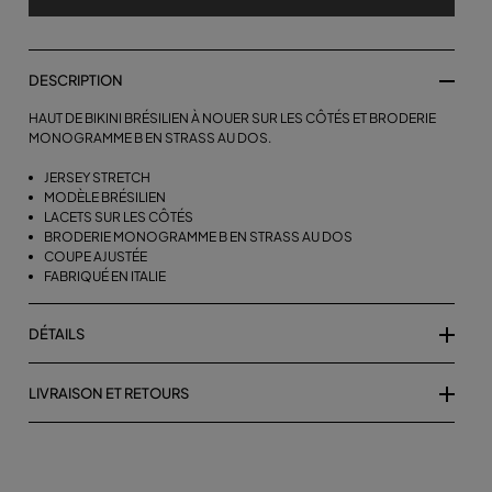
DESCRIPTION
HAUT DE BIKINI BRÉSILIEN À NOUER SUR LES CÔTÉS ET BRODERIE
MONOGRAMME B EN STRASS AU DOS.
JERSEY STRETCH
MODÈLE BRÉSILIEN
LACETS SUR LES CÔTÉS
BRODERIE MONOGRAMME B EN STRASS AU DOS
COUPE AJUSTÉE
FABRIQUÉ EN ITALIE
DÉTAILS
LIVRAISON ET RETOURS