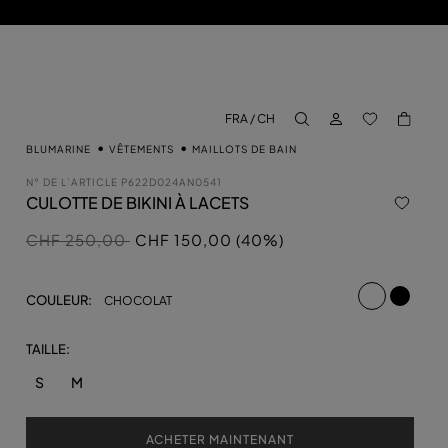
CONNECTEZ-VO
BACK TO M
FRA / CH
aria.label.btn.search
BLUMARINE
VÊTEMENTS
MAILLOTS DE BAIN
N° DE L’ARTICLE
P622D024AN0541
CULOTTE DE BIKINI À LACETS
Prix réduit de
à
CHF 250,00
CHF 150,00 (40%)
sélectionné
COULEUR:
CHOCOLAT
TAILLE:
S
M
ACHETER MAINTENANT