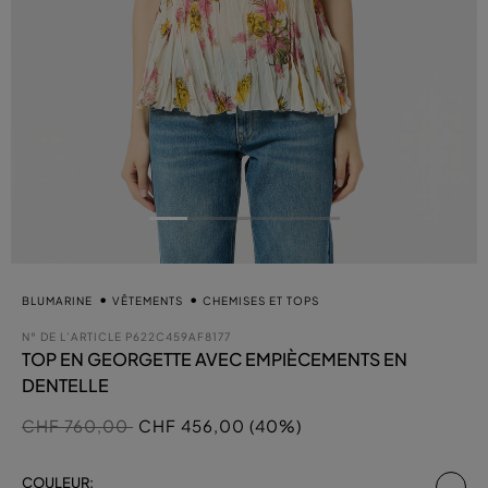
BLUMARINE
VÊTEMENTS
CHEMISES ET TOPS
N° DE L’ARTICLE
P622C459AF8177
TOP EN GEORGETTE AVEC EMPIÈCEMENTS EN
DENTELLE
Prix réduit de
à
CHF 760,00
CHF 456,00 (40%)
sél
COULEUR: