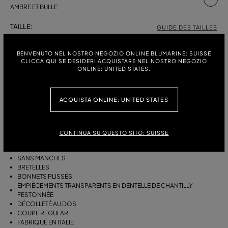
AMBRE ET BULLE
TAILLE:
GUIDE DES TAILLES
38
40
42
44
BENVENUTO NEL NOSTRO NEGOZIO ONLINE BLUMARINE: SUISSE
CLICCA QUI SE DESIDERI ACQUISTARE NEL NOSTRO NEGOZIO
ONLINE: UNITED STATES.
DESCRIPTION
ACQUISTA ONLINE: UNITED STATES
TOP EN GEORGETTE DE VISCOSE À IMPRIMÉ FLEURS D’AGAVE, AVEC
BRETELLES, EMPIÈCEMENTS EN DENTELLE DE CHANTILLY, BONNETS
PLISSÉS ET DOS ÉCHANCRÉ.
CONTINUA SU QUESTO SITO: SUISSE
GEORGETTE DE VISCOSE PLISSÉE
IMPRIMÉ FLEURS D'AGAVE
SANS MANCHES
BRETELLES
BONNETS PLISSÉS
EMPIÈCEMENTS TRANSPARENTS EN DENTELLE DE CHANTILLY
FESTONNÉE
DÉCOLLETÉ AU DOS
COUPE REGULAR
FABRIQUÉ EN ITALIE