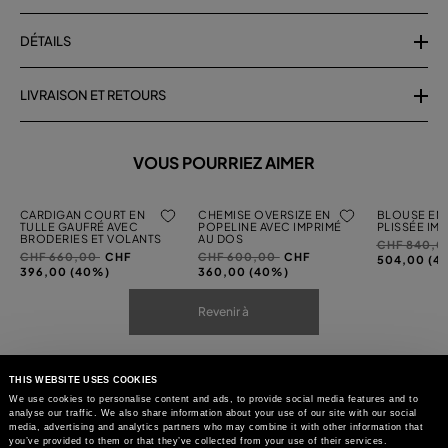
DÉTAILS
LIVRAISON ET RETOURS
VOUS POURRIEZ AIMER
CARDIGAN COURT EN
CHEMISE OVERSIZE EN
BLOUSE EN
TULLE GAUFRÉ AVEC
POPELINE AVEC IMPRIMÉ
PLISSÉE IM
BRODERIES ET VOLANTS
AU DOS
Prix
CHF 840,
Prix
à
Prix
à
CHF 660,00
CHF
CHF 600,00
CHF
réduit
504,00 (4
réduit
réduit
396,00 (40%)
360,00 (40%)
de
de
de
Revenir à
THIS WEBSITE USES COOKIES
We use cookies to personalise content and ads, to provide social media features and to
analyse our traffic. We also share information about your use of our site with our social
media, advertising and analytics partners who may combine it with other information that
you’ve provided to them or that they’ve collected from your use of their services.