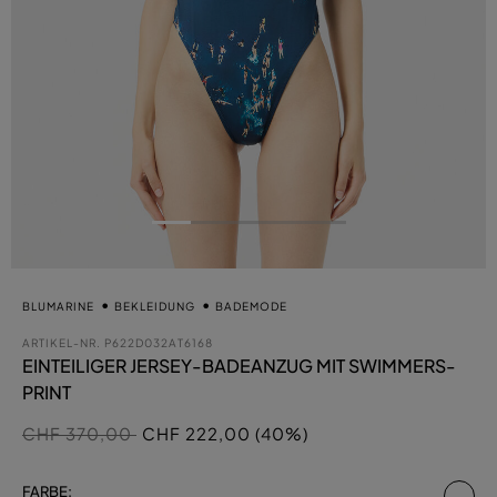
BLUMARINE
BEKLEIDUNG
BADEMODE
ARTIKEL-NR.
P622D032AT6168
EINTEILIGER JERSEY-BADEANZUG MIT SWIMMERS-
PRINT
Preis reduziert von
auf
CHF 370,00
CHF 222,00 (40%)
au
FARBE: