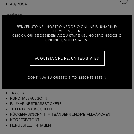
BLAU/ROSA
GRÖSSE:
S
M
L
BENVENUTO NEL NOSTRO NEGOZIO ONLINE BLUMARINE:
LIECHTENSTEIN
CLICCA QUI SE DESIDERI ACQUISTARE NEL NOSTRO NEGOZIO
ONLINE: UNITED STATES.
BESCHREIBUNG
ACQUISTA ONLINE: UNITED STATES
EINTEILIGER BADEANZUG AUS STRETCHJERSEY MIT SWIMMERS-PRINT,
TRÄGERN, RUNDHALSAUSSCHNITT, BLUMARINE-STRASSSTICKEREI.
STRETCHJERSEY
CONTINUA SU QUESTO SITO: LIECHTENSTEIN
SWIMMERS-PRINT
ÄRMELLOS
TRÄGER
RUNDHALSAUSSCHNITT
BLUMARINE STRASSSTICKEREI
TIEFER BEINAUSSCHNITT
RÜCKENAUSSCHNITT MIT BÄNDERN UND METALLHÄKCHEN
KÖRPERBETONT
HERGESTELLT IN ITALIEN