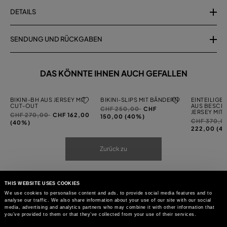
DETAILS
SENDUNG UND RÜCKGABEN
DAS KÖNNTE IHNEN AUCH GEFALLEN
BIKINI-BH AUS JERSEY MIT
BIKINI-SLIPS MIT BÄNDERN
EINTEILIGE
CUT-OUT
AUS BESCH
Preis
auf
CHF 250,00
CHF
JERSEY MIT
Preis
auf
CHF 270,00
CHF 162,00
reduziert
150,00 (40%)
Preis
CHF 370,0
reduziert
(40%)
von
reduziert
222,00 (4
von
von
Zurück zu
THIS WEBSITE USES COOKIES
We use cookies to personalise content and ads, to provide social media features and to
analyse our traffic. We also share information about your use of our site with our social
media, advertising and analytics partners who may combine it with other information that
you’ve provided to them or that they’ve collected from your use of their services.