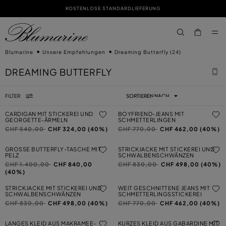
KOSTENLOSE STANDARDLIEFERUNG
ZUM HAUPTINHALT
ZUM FOOTER-INHALT
aria.label.btn.s
Blumarine
Unsere Empfehlungen
Dreaming Butterfly
(24)
DREAMING BUTTERFLY
FILTER
SORTIEREN NACH
CARDIGAN MIT STICKEREI UND
BOYFRIEND-JEANS MIT
GEORGETTE-ÄRMELN
SCHMETTERLINGEN
Preis reduziert von
auf
Preis reduziert von
auf
CHF 540,00
CHF 324,00 (40%)
CHF 770,00
CHF 462,00 (40%)
GROSSE BUTTERFLY-TASCHE MIT P
STRICKJACKE MIT STICKEREI UND
ELZ
SCHWALBENSCHWÄNZEN
Preis reduziert von
auf
Preis reduziert von
auf
CHF 1.400,00
CHF 840,00
CHF 830,00
CHF 498,00 (40%)
(40%)
STRICKJACKE MIT STICKEREI UND
WEIT GESCHNITTENE JEANS MIT
SCHWALBENSCHWÄNZEN
SCHMETTERLINGSSTICKEREI
Preis reduziert von
auf
Preis reduziert von
auf
CHF 830,00
CHF 498,00 (40%)
CHF 770,00
CHF 462,00 (40%)
LANGES KLEID AUS MAKRAMEE-
KURZES KLEID AUS GABARDINE MIT