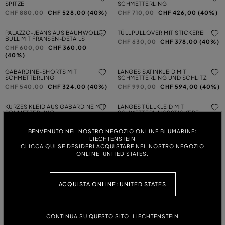
SPITZE
SCHMETTERLING
Preis reduziert von
auf
Preis reduziert von
auf
CHF 880,00
CHF 528,00 (40%)
CHF 710,00
CHF 426,00 (40%)
PALAZZO-JEANS AUS BAUMWOLL-
TÜLLPULLOVER MIT STICKEREI
BULL MIT FRANSEN-DETAILS
Preis reduziert von
auf
CHF 630,00
CHF 378,00 (40%)
Preis reduziert von
auf
CHF 600,00
CHF 360,00
(40%)
GABARDINE-SHORTS MIT
LANGES SATINKLEID MIT
SCHMETTERLING
SCHMETTERLING UND SCHLITZ
Preis reduziert von
auf
Preis reduziert von
auf
CHF 540,00
CHF 324,00 (40%)
CHF 990,00
CHF 594,00 (40%)
KURZES KLEID AUS GABARDINE MIT
LANGES TÜLLKLEID MIT
SCHMETTERLING
SCHMETTERLINGSSTICKEREI
Preis reduziert von
auf
Preis reduziert von
auf
CHF 710,00
CHF 426,00 (40%)
CHF 1.530,00
CHF 918,00
(40%)
BENVENUTO NEL NOSTRO NEGOZIO ONLINE BLUMARINE:
LIECHTENSTEIN
CLICCA QUI SE DESIDERI ACQUISTARE NEL NOSTRO NEGOZIO
SPITZENSTRICK-CARDIGAN MIT
SLIM-FIT-HOSE AUS KOMPAKTEM
SCHMETTERLINGEN UND
STOFF
ONLINE: UNITED STATES.
SATINBESATZ
Preis reduziert von
auf
CHF 620,00
CHF 372,00 (40%)
Preis reduziert von
auf
CHF 770,00
CHF 462,00 (40%)
LANGES TÜLLKLEID MIT STICKEREI
LANGES TÜLLKLEID MIT STICKEREI
ACQUISTA ONLINE: UNITED STATES
UND APPLIKATIONEN
UND APPLIKATIONEN
Preis reduziert von
auf
Preis reduziert von
auf
CHF 2.630,00
CHF 1.578,00
CHF 2.630,00
CHF 1.578,00
(40%)
(40%)
CONTINUA SU QUESTO SITO: LIECHTENSTEIN
TOP MIT
MIDIKLEID AUS GABARDINE MIT