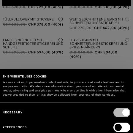
SCHMETTERLINGSSTICKEREI
SCHMETTERLING
Preis reduziert von
auf
Preis reduziert von
auf
CHF 370,00
CHF 222,00 (40%)
CHF 850,00
CHF 510,00 (40%)
TÜLLPULLOVER MIT STICKEREI
WEIT GESCHNITTENE JEANS MIT
SCHMETTERLINGSSTICKEREI
Preis reduziert von
auf
CHF 630,00
CHF 378,00 (40%)
Preis reduziert von
auf
CHF 770,00
CHF 462,00 (40%)
LANGES NETZKLEID MIT
FLARE-JEANS MIT
HANDGEFERTIGTER STICKEREI UND
SCHMETTERLINGSSTICKEREI UND
SCHLITZ
SPITZENBÄNDERN
Preis reduziert von
auf
Preis reduziert von
auf
CHF 990,00
CHF 594,00 (40%)
CHF 840,00
CHF 504,00
(40%)
THIS WEBSITE USES COOKIES
We use cookies to personalise content and ads, to provide social media features and to
analyse our traffic. We also share information about your use of our site with our social
KÖNNEN WIR IHNEN HELFEN?
media, advertising and analytics partners who may combine it with other information that
you’ve provided to them or that they’ve collected from your use of their services.
KUNDENSERVICE
Consent
Selection
NECESSARY
LEGAL AREA
PREFERENCES