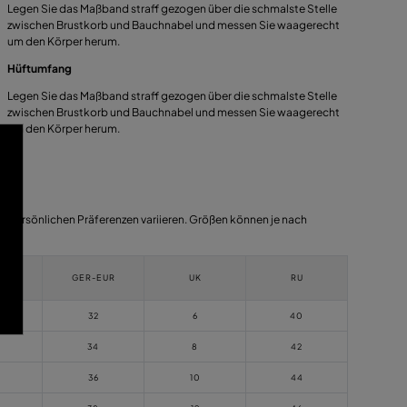
Legen Sie das Maßband straff gezogen über die schmalste Stelle
zwischen Brustkorb und Bauchnabel und messen Sie waagerecht
um den Körper herum.
Hüftumfang
Legen Sie das Maßband straff gezogen über die schmalste Stelle
zwischen Brustkorb und Bauchnabel und messen Sie waagerecht
um den Körper herum.
 persönlichen Präferenzen variieren. Größen können je nach
A
GER-EUR
UK
RU
32
6
40
34
8
42
36
10
44