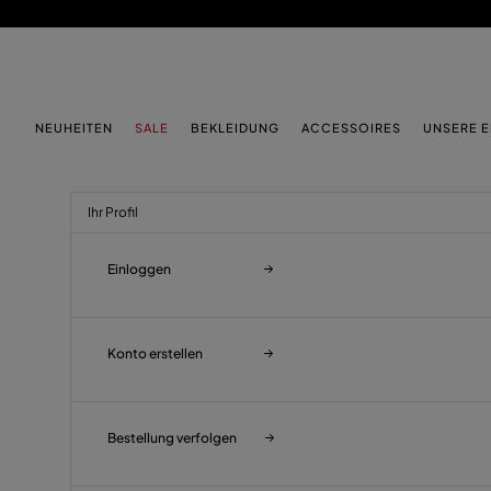
ZUM HAUPTINHALT
ZUM FOOTER-INHALT
NEUHEITEN
SALE
BEKLEIDUNG
ACCESSOIRES
UNSERE 
Ihr Profil
Einloggen
Konto erstellen
Bestellung verfolgen