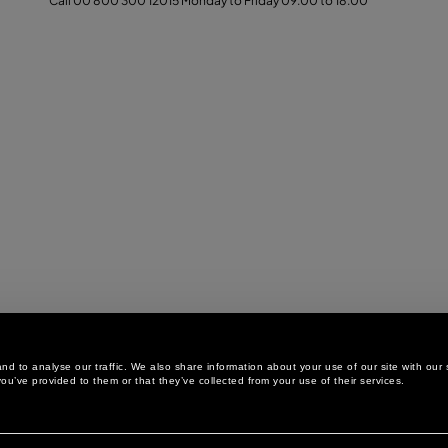
Call 00 800 300 12015 Monday to Friday 09.00 to 18.00
d to analyse our traffic. We also share information about your use of our site with our 
ou’ve provided to them or that they’ve collected from your use of their services.