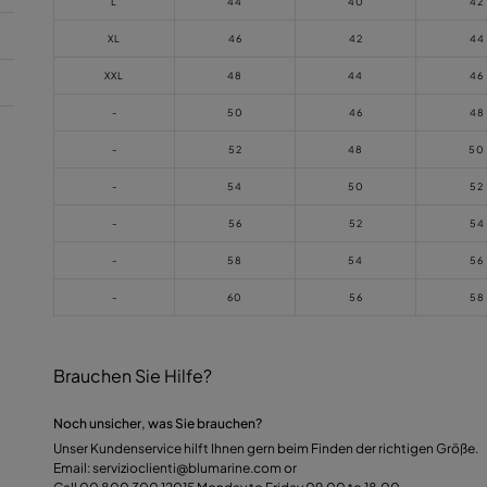
L
44
40
42
XL
46
42
44
XXL
48
44
46
-
50
46
48
-
52
48
50
-
54
50
52
-
56
52
54
-
58
54
56
-
60
56
58
Brauchen Sie Hilfe?
Noch unsicher, was Sie brauchen?
Unser Kundenservice hilft Ihnen gern beim Finden der richtigen Größe.
Email: servizioclienti@blumarine.com or