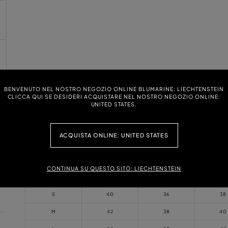
BENVENUTO NEL NOSTRO NEGOZIO ONLINE BLUMARINE: LIECHTENSTEIN
CLICCA QUI SE DESIDERI ACQUISTARE NEL NOSTRO NEGOZIO ONLINE:
UNITED STATES.
Größenumrechnung
Alle Umrechnungen sind Richtwerte. Größen können je nach Modell oder
Hersteller variieren.
ACQUISTA ONLINE: UNITED STATES
International
Italian sizing
FRA
SP
sizing
CONTINUA SU QUESTO SITO: LIECHTENSTEIN
XS
38
34
36
S
40
36
38
M
42
38
40