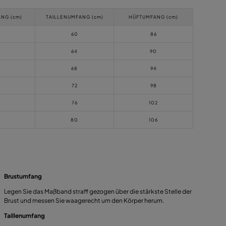
NG (cm)
TAILLENUMFANG (cm)
HÜFTUMFANG (cm)
60
86
64
90
68
94
72
98
76
102
0
80
106
Brustumfang
Legen Sie das Maßband straff gezogen über die stärkste Stelle der
Brust und messen Sie waagerecht um den Körper herum.
Taillenumfang