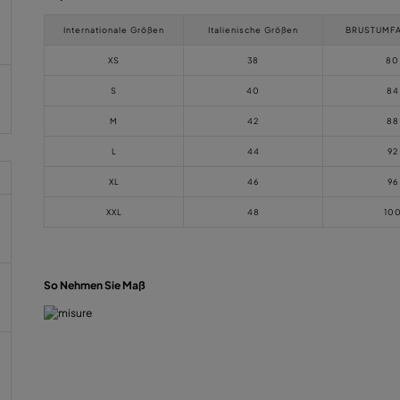
Internationale Größen
Italienische Größen
BRUSTUMFA
XS
38
80
S
40
84
M
42
88
L
44
92
XL
46
96
XXL
48
10
So Nehmen Sie Maß