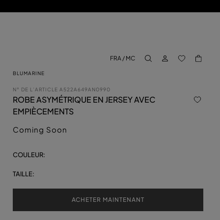
CONNECTEZ-VO
BACK TO M
FRA / MC
aria.label.btn.search
BLUMARINE
N° DE L’ARTICLE
A522A649AN0990
ROBE ASYMÉTRIQUE EN JERSEY AVEC
EMPIÈCEMENTS
Coming Soon
COULEUR:
TAILLE:
ACHETER MAINTENANT