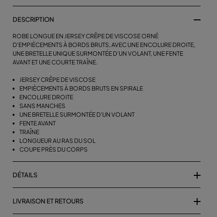
DESCRIPTION
ROBE LONGUE EN JERSEY CRÊPE DE VISCOSE ORNÉ
D'EMPIÈCEMENTS À BORDS BRUTS, AVEC UNE ENCOLURE DROITE,
UNE BRETELLE UNIQUE SURMONTÉE D'UN VOLANT, UNE FENTE
AVANT ET UNE COURTE TRAÎNE.
JERSEY CRÊPE DE VISCOSE
EMPIÈCEMENTS À BORDS BRUTS EN SPIRALE
ENCOLURE DROITE
SANS MANCHES
UNE BRETELLE SURMONTÉE D'UN VOLANT
FENTE AVANT
TRAÎNE
LONGUEUR AU RAS DU SOL
COUPE PRÈS DU CORPS
DÉTAILS
LIVRAISON ET RETOURS