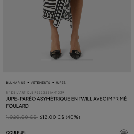
BLUMARINE
VÊTEMENTS
JUPES
N° DE L’ARTICLE
P622G281AM1039
JUPE-PARÉO ASYMÉTRIQUE EN TWILL AVEC IMPRIMÉ
FOULARD
Prix réduit de
à
1.020,00 C$
612,00 C$ (40%)
sél
COULEUR: