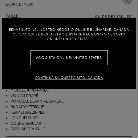
BLANC ET NOIR
TAILLE:
GUIDE DES TAILLES
38
40
42
44
BENVENUTO NEL NOSTRO NEGOZIO ONLINE BLUMARINE: CANADA
CLICCA QUI SE DESIDERI ACQUISTARE NEL NOSTRO NEGOZIO
ONLINE: UNITED STATES.
DESCRIPTION
ACQUISTA ONLINE: UNITED STATES
JUPE-PARÉO ASYMÉTRIQUE EN TWILL DE VISCOSE À IMPRIMÉ
FOULARD, ORNÉE D'UN VOLANT DRAPÉ.
CONTINUA SU QUESTO SITO: CANADA
TWILL DE VISCOSE
IMPRIMÉ FOULARD
MODÈLE JUPE-PARÉO
VOLANT DRAPÉ
PORTABLE DEVANT-DERRIÈRE
BAS ASYMÉTRIQUE
FERMETURE ZIPPÉE
LONGUEUR MIDI
COUPE REGULAR
FABRIQUÉ EN ITALIE