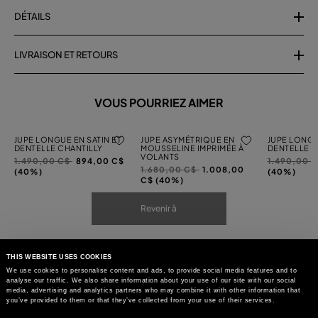
DÉTAILS
LIVRAISON ET RETOURS
VOUS POURRIEZ AIMER
JUPE LONGUE EN SATIN ET
JUPE ASYMÉTRIQUE EN
JUPE LONGU
DENTELLE CHANTILLY
MOUSSELINE IMPRIMÉE À
DENTELLE C
VOLANTS
Prix
à
Prix
1.490,00 C$
894,00 C$
1.490,00 
Prix
à
1.680,00 C$
1.008,00
réduit
réduit
(40%)
(40%)
réduit
C$ (40%)
de
de
de
Revenir à
THIS WEBSITE USES COOKIES
We use cookies to personalise content and ads, to provide social media features and to
analyse our traffic. We also share information about your use of our site with our social
media, advertising and analytics partners who may combine it with other information that
you’ve provided to them or that they’ve collected from your use of their services.