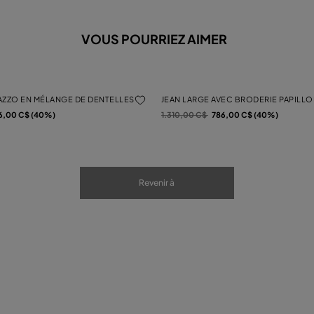
VOUS POURRIEZ AIMER
AZZO EN MÉLANGE DE DENTELLES
JEAN LARGE AVEC BRODERIE PAPILL
Prix réduit de
à
6,00 C$ (40%)
1.310,00 C$
786,00 C$ (40%)
Revenir à