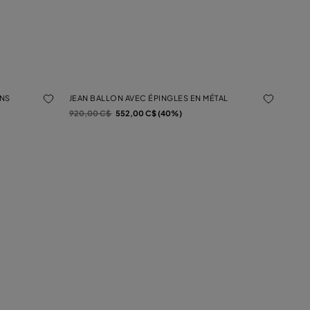
ONS
JEAN BALLON AVEC ÉPINGLES EN MÉTAL
Prix réduit de
à
920,00 C$
552,00 C$ (40%)