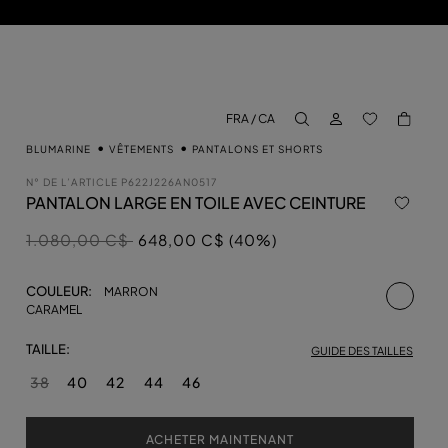
CONNECTEZ-VO
BACK TO M
FRA / CA
aria.label.btn.search
BLUMARINE
VÊTEMENTS
PANTALONS ET SHORTS
N° DE L’ARTICLE
P622J226AN0517
PANTALON LARGE EN TOILE AVEC CEINTURE
Prix réduit de
à
1.080,00 C$
648,00 C$ (40%)
sélecti
COULEUR:
MARRON
CARAMEL
TAILLE:
GUIDE DES TAILLES
38
40
42
44
46
ACHETER MAINTENANT