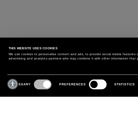
THIS WEBSITE USES COOKIES
We use cookies to personalise content and ads, to provide social media features an
advertising and analytics partners who may combine it with other information that y
BESOIN D'AIDE ?
SERVICE CLIENTS
Consent
Selection
NECESSARY
PREFERENCES
STATISTICS
TÉLÉPHONE :
+39 02 8295 6969
POLITIQUE D'ÉCHANGE ET
DU LUNDI AU VENDREDI
RETOUR
DE 9H00 À 18H00
PAIEMENTS
ÉCRIVEZ NOUS
EXPÉDITION
SUIVEZ VOTRE COMMANDE
EFFECTUEZ UN RETOUR
MON COMPTE
S'INSCRIRE