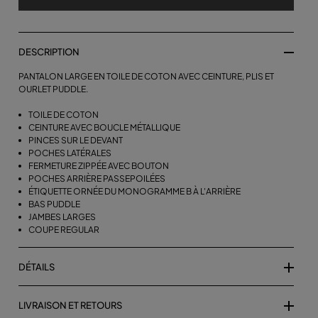
DESCRIPTION
PANTALON LARGE EN TOILE DE COTON AVEC CEINTURE, PLIS ET
OURLET PUDDLE.
TOILE DE COTON
CEINTURE AVEC BOUCLE MÉTALLIQUE
PINCES SUR LE DEVANT
POCHES LATÉRALES
FERMETURE ZIPPÉE AVEC BOUTON
POCHES ARRIÈRE PASSEPOILÉES
ÉTIQUETTE ORNÉE DU MONOGRAMME B À L'ARRIÈRE
BAS PUDDLE
JAMBES LARGES
COUPE REGULAR
DÉTAILS
LIVRAISON ET RETOURS