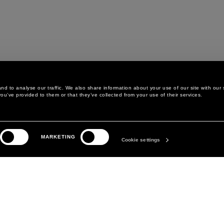
d to analyse our traffic. We also share information about your use of our site with our 
ou’ve provided to them or that they’ve collected from your use of their services.
LEGAL AREA
LA MARQUE
MARKETING
POLITIQUE DE
ABOUT
Cookie settings
CONFIDENTIALITÉ
MANIFESTO
POLITIQUE EN MATIÈRE DE
DAVID KOMA
COOKIES
PRÉFÉRENCES COOKIES
CONDITIONS GÉNÉRALES
CONDITIONS DE VENTE
DÉCLARATION D'ACCESSIBILITÉ