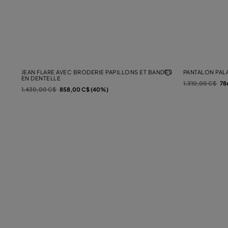
JEAN FLARE AVEC BRODERIE PAPILLONS ET BANDES
PANTALON PAL
EN DENTELLE
Prix réduit de
à
1.310,00 C$
78
Prix réduit de
à
1.430,00 C$
858,00 C$ (40%)