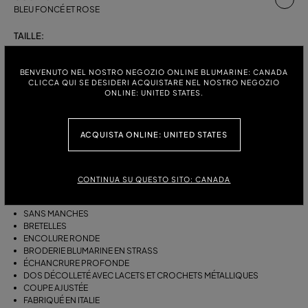
BLEU FONCÉ ET ROSE
TAILLE:
S
M
L
BENVENUTO NEL NOSTRO NEGOZIO ONLINE BLUMARINE: CANADA
CLICCA QUI SE DESIDERI ACQUISTARE NEL NOSTRO NEGOZIO
ONLINE: UNITED STATES.
DESCRIPTION
ACQUISTA ONLINE: UNITED STATES
MAILLOT DE BAIN UNE PIÈCE EN JERSEY STRETCH IMPRIMÉ NAGEURS,
AVEC BRETELLES, ENCOLURE RONDE ET BRODERIE DE STRASS
BLUMARINE.
CONTINUA SU QUESTO SITO: CANADA
JERSEY STRETCH
IMPRIMÉ NAGEURS
SANS MANCHES
BRETELLES
ENCOLURE RONDE
BRODERIE BLUMARINE EN STRASS
ÉCHANCRURE PROFONDE
DOS DÉCOLLETÉ AVEC LACETS ET CROCHETS MÉTALLIQUES
COUPE AJUSTÉE
FABRIQUÉ EN ITALIE