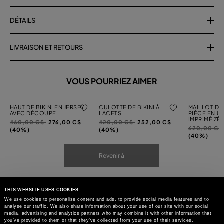
DÉTAILS
LIVRAISON ET RETOURS
VOUS POURRIEZ AIMER
HAUT DE BIKINI EN JERSEY
CULOTTE DE BIKINI À
MAILLOT DE
AVEC DÉCOUPE
LACETS
PIÈCE EN JE
IMPRIMÉ ZÈ
Prix
à
Prix
à
460,00 C$
276,00 C$
420,00 C$
252,00 C$
Prix
620,00 C
réduit
réduit
(40%)
(40%)
réduit
(40%)
de
de
de
Revenir à
THIS WEBSITE USES COOKIES
We use cookies to personalise content and ads, to provide social media features and to
analyse our traffic. We also share information about your use of our site with our social
media, advertising and analytics partners who may combine it with other information that
you’ve provided to them or that they’ve collected from your use of their services.