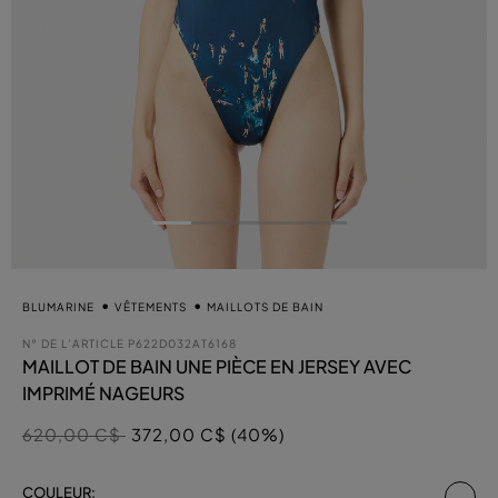
BLUMARINE
VÊTEMENTS
MAILLOTS DE BAIN
N° DE L’ARTICLE
P622D032AT6168
MAILLOT DE BAIN UNE PIÈCE EN JERSEY AVEC
IMPRIMÉ NAGEURS
Prix réduit de
à
620,00 C$
372,00 C$ (40%)
sél
COULEUR: