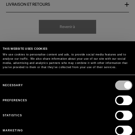
LIVRAISON ET RETOURS
Revenir à
THIS WEBSITE USES COOKIES
We use cookies to personalise content and ads, to provide social media features and to
analyse our traffic. We also share information about your use of our site with our social
media, advertising and analytics partners who may combine it with other information that
you’ve provided to them or that they’ve collected from your use of their services.
Consent
Selection
NECESSARY
PREFERENCES
STATISTICS
MARKETING