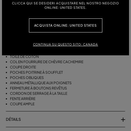
TAILLE:
CLICCA QUI SE DESIDERI ACQUISTARE NEL NOSTRO NEGOZIO
ONLINE: UNITED STATES.
DESCRIPTION
ACQUISTA ONLINE: UNITED STATES
PARKA LONGUE EN TOILE DE COTON AVEC COL FOURRURE, POCHES
PLAQUÉES, POCHES OBLIQUES, MANCHES LONGUES, ANNEAU
CONTINUA SU QUESTO SITO: CANADA
MÉTALLIQUE AUX POIGNETS ET FENTE ARRIÈRE.
TOILE DE COTON
COL EN FOURRURE DE CHÈVRE CACHEMIRE
COUPE DROITE
POCHES POITRINE À SOUFFLET
POCHES OBLIQUES
ANNEAU MÉTALLIQUE AUX POIGNETS
FERMETURE À BOUTONS REVÊTUS
CORDON DE SERRAGE À LA TAILLE
FENTE ARRIÈRE
COUPE AMPLE
DÉTAILS