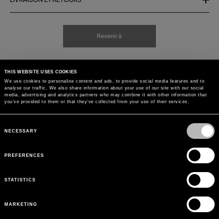
Revenir à
THIS WEBSITE USES COOKIES
We use cookies to personalise content and ads, to provide social media features and to
analyse our traffic. We also share information about your use of our site with our social
media, advertising and analytics partners who may combine it with other information that
you’ve provided to them or that they’ve collected from your use of their services.
Consent
Selection
NECESSARY
PREFERENCES
STATISTICS
MARKETING