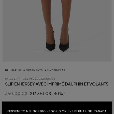
BLUMARINE
VÊTEMENTS
UNDERWEAR
N° DE L’ARTICLE
P622D022AN0103
SLIP EN JERSEY AVEC IMPRIMÉ DAUPHIN ET VOLANTS
Prix réduit de
à
360,00 C$
216,00 C$ (40%)
sél
COULEUR:
BENVENUTO NEL NOSTRO NEGOZIO ONLINE BLUMARINE: CANADA
BLANC