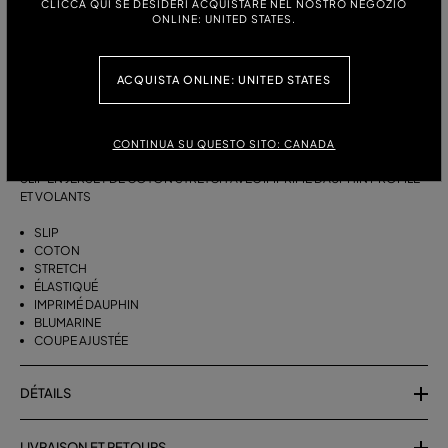
CLICCA QUI SE DESIDERI ACQUISTARE NEL NOSTRO NEGOZIO
ONLINE: UNITED STATES.
TAILLE:
XS
S
M
L
XL
ACQUISTA ONLINE: UNITED STATES
DESCRIPTION
CONTINUA SU QUESTO SITO: CANADA
SLIP EN JERSEY DE COTON STRETCH AVEC IMPRIMÉ DAUPHIN PROFILÉ
ET VOLANTS
SLIP
COTON
STRETCH
ÉLASTIQUÉ
IMPRIMÉ DAUPHIN
BLUMARINE
COUPE AJUSTÉE
DÉTAILS
LIVRAISON ET RETOURS