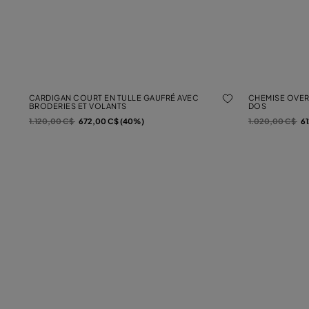
CARDIGAN COURT EN TULLE GAUFRÉ AVEC
CHEMISE OVERS
BRODERIES ET VOLANTS
DOS
Prix réduit de
à
Prix réduit de
à
1.120,00 C$
672,00 C$ (40%)
1.020,00 C$
6