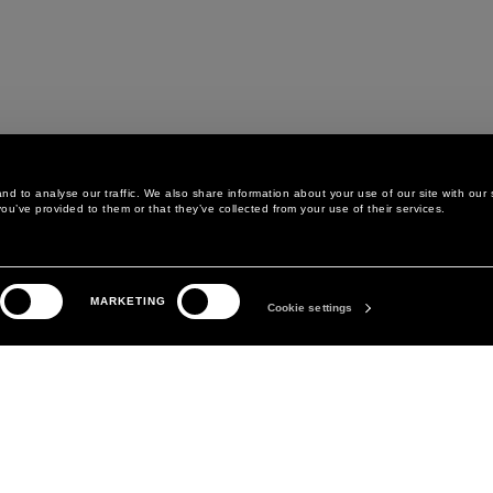
d to analyse our traffic. We also share information about your use of our site with our 
ou’ve provided to them or that they’ve collected from your use of their services.
LEGAL AREA
LA MARQUE
MARKETING
POLITIQUE DE
ABOUT
Cookie settings
CONFIDENTIALITÉ
MANIFESTO
POLITIQUE EN MATIÈRE DE
DAVID KOMA
COOKIES
PRÉFÉRENCES COOKIES
CONDITIONS GÉNÉRALES
CONDITIONS DE VENTE
DÉCLARATION D'ACCESSIBILITÉ