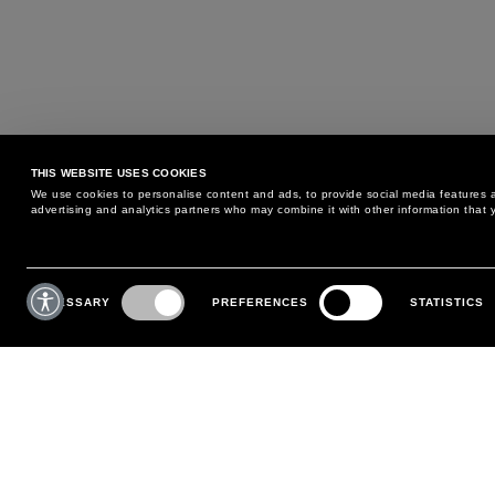
THIS WEBSITE USES COOKIES
We use cookies to personalise content and ads, to provide social media features an
advertising and analytics partners who may combine it with other information that y
BESOIN D'AIDE ?
SERVICE CLIENTS
Consent
Selection
NECESSARY
PREFERENCES
STATISTICS
TÉLÉPHONE :
+39 02 8295 6969
POLITIQUE D'ÉCHANGE ET
DU LUNDI AU VENDREDI
RETOUR
DE 9H00 À 18H00
PAIEMENTS
ÉCRIVEZ NOUS
EXPÉDITION
SUIVEZ VOTRE COMMANDE
EFFECTUEZ UN RETOUR
MON COMPTE
S'INSCRIRE