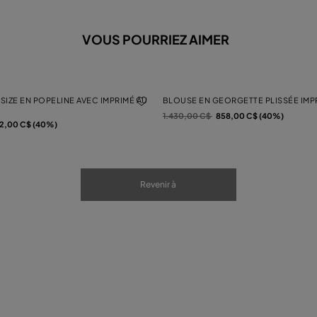
VOUS POURRIEZ AIMER
IZE EN POPELINE AVEC IMPRIMÉ AU
BLOUSE EN GEORGETTE PLISSÉE IMP
Prix réduit de
à
1.430,00 C$
858,00 C$ (40%)
12,00 C$ (40%)
Revenir à