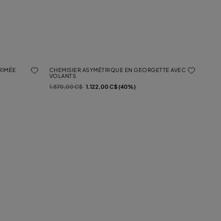
RIMÉE
CHEMISIER ASYMÉTRIQUE EN GEORGETTE AVEC
VOLANTS
Prix réduit de
à
1.870,00 C$
1.122,00 C$ (40%)