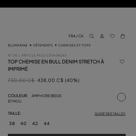
CONNECTEZ-VO
BACK TO M
FRA / CA
aria.label.btn.search
BLUMARINE
VÊTEMENTS
CHEMISES ET TOPS
N° DE L’ARTICLE
P622J230AD8265
TOP CHEMISE EN BULL DENIM STRETCH À
IMPRIMÉ
Prix réduit de
à
730,00 C$
438,00 C$ (40%)
sélecti
COULEUR:
AMPHORE BEIGE
ET MOU
TAILLE:
GUIDE DES TAILLES
38
40
42
44