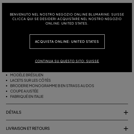
TAILLE:
BENVENUTO NEL NOSTRO NEGOZIO ONLINE BLUMARINE: SUISSE
S
M
CLICCA QUI SE DESIDERI ACQUISTARE NEL NOSTRO NEGOZIO
ONLINE: UNITED STATES.
ACQUISTA ONLINE: UNITED STATES
DESCRIPTION
HAUT DE BIKINI BRÉSILIEN À NOUER SUR LES CÔTÉS ET BRODERIE
MONOGRAMME B EN STRASS AU DOS.
CONTINUA SU QUESTO SITO: SUISSE
JERSEY STRETCH
MODÈLE BRÉSILIEN
LACETS SUR LES CÔTÉS
BRODERIE MONOGRAMME B EN STRASS AU DOS
COUPE AJUSTÉE
FABRIQUÉ EN ITALIE
DÉTAILS
LIVRAISON ET RETOURS