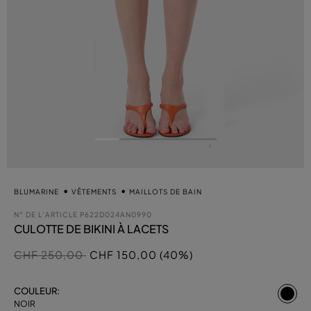
BLUMARINE
VÊTEMENTS
MAILLOTS DE BAIN
N° DE L’ARTICLE
P622D024AN0990
CULOTTE DE BIKINI À LACETS
Prix réduit de
à
CHF 250,00
CHF 150,00 (40%)
sél
COULEUR:
NOIR