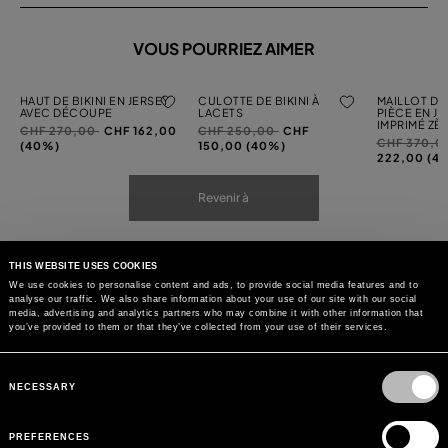
VOUS POURRIEZ AIMER
HAUT DE BIKINI EN JERSEY
CULOTTE DE BIKINI À
MAILLOT DE
AVEC DÉCOUPE
LACETS
PIÈCE EN JE
IMPRIMÉ ZÈ
Prix
à
Prix
à
CHF 270,00
CHF 162,00
CHF 250,00
CHF
Prix
CHF 370,0
réduit
réduit
(40%)
150,00 (40%)
réduit
222,00 (4
de
de
de
Revenir à
THIS WEBSITE USES COOKIES
We use cookies to personalise content and ads, to provide social media features and to
analyse our traffic. We also share information about your use of our site with our social
media, advertising and analytics partners who may combine it with other information that
you’ve provided to them or that they’ve collected from your use of their services.
Consent
Selection
NECESSARY
PREFERENCES